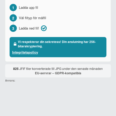
1
Ladda upp fil
2
Väl filtyp för målfil
3
Ladda ned fil!
Vi respekterar din sekretess! Din anslutning har 256-
bitarskryptering.
Integritetspolicy
825
JFIF filer konverterade till JPG under den senaste månaden
EU-servrar – GDPR-kompatibla
Annons: