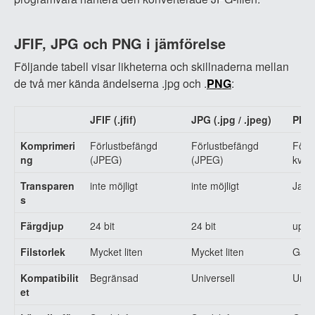
JFIF, JPG och PNG i jämförelse
Följande tabell visar likheterna och skillnaderna mellan
de två mer kända ändelserna .jpg och .
PNG
:
JFIF (.jfif)
JPG (.jpg / .jpeg)
PNG 
Komprimeri
Förlustbefängd
Förlustbefängd
Förlu
ng
(JPEG)
(JPEG)
kvant
Transparen
inte möjligt
inte möjligt
Ja (a
s
Färgdjup
24 bit
24 bit
upp ti
Filstorlek
Mycket liten
Mycket liten
Gans
Kompatibilit
Begränsad
Universell
Unive
et