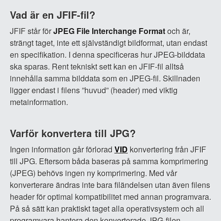
Vad är en JFIF-fil?
JFIF står för
JPEG File Interchange Format
och är,
strängt taget, inte ett självständigt bildformat, utan endast
en specifikation. I denna specificeras hur JPEG-bilddata
ska sparas. Rent tekniskt sett kan en JFIF-fil alltså
innehålla samma bilddata som en JPEG-fil. Skillnaden
ligger endast i filens ”huvud” (header) med viktig
metainformation.
Varför konvertera till JPG?
Ingen information går förlorad
VID
konvertering från JFIF
till JPG. Eftersom båda baseras på samma komprimering
(JPEG) behövs ingen ny komprimering. Med vår
konverterare ändras inte bara filändelsen utan även filens
header för optimal kompatibilitet med annan programvara.
På så sätt kan praktiskt taget alla operativsystem och all
programvara hantera den konverterade JPG-filen.