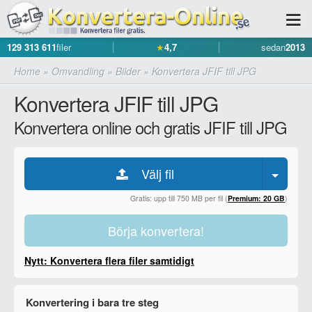
129 313 611
filer
★
4,7
sedan
2013
Home
»
Omvandling
»
Bilder
»
Konvertera JFIF till JPG
Konvertera JFIF till JPG
Konvertera online och gratis JFIF till JPG
Välj fil
Gratis: upp till 750 MB per fil (
Premium: 20 GB
)
Börja konvertera!
Nytt: Konvertera flera filer samtidigt
Konvertering i bara tre steg