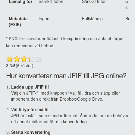
Lämplig för
Särskilt foton
Särskilt foton
Graf
logo
Metadata
Ingen
Fullständig
Begr
(EXIF)
* PNG-filer använder förlustfri komprimering och antalet färger
kan reduceras vid behov.
3.3
/
5
(6 röster)
Hur konverterar man JFIF till JPG online?
Ladda upp JFIF fil
Välj din JFIF-fil med knappen "Välj fil", dra och släpp eller
importera den direkt från Dropbox/Google Drive.
Väl filtyp för målfil
JPG är inställt som standardformat. Ändra det om du behöver
ett annat målformat för din konvertering.
Starta konvertering