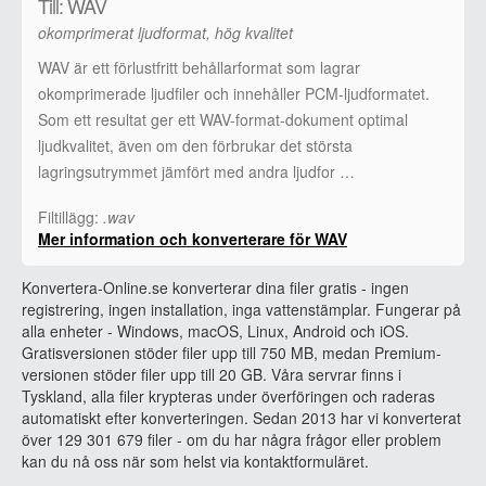
Till: WAV
okomprimerat ljudformat, hög kvalitet
WAV är ett förlustfritt behållarformat som lagrar
okomprimerade ljudfiler och innehåller PCM-ljudformatet.
Som ett resultat ger ett WAV-format-dokument optimal
ljudkvalitet, även om den förbrukar det största
lagringsutrymmet jämfört med andra ljudfor …
Filtillägg:
.wav
Mer information och konverterare för WAV
Konvertera-Online.se konverterar dina filer gratis - ingen
registrering, ingen installation, inga vattenstämplar. Fungerar på
alla enheter - Windows, macOS, Linux, Android och iOS.
Gratisversionen stöder filer upp till 750 MB, medan Premium-
versionen stöder filer upp till 20 GB. Våra servrar finns i
Tyskland, alla filer krypteras under överföringen och raderas
automatiskt efter konverteringen. Sedan 2013 har vi konverterat
över 129 301 679 filer - om du har några frågor eller problem
kan du nå oss när som helst via kontaktformuläret.