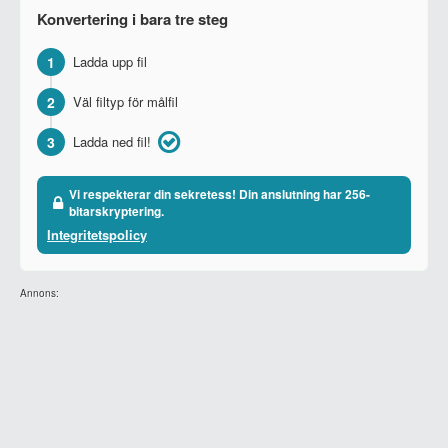
Konvertering i bara tre steg
1
Ladda upp fil
2
Väl filtyp för målfil
3
Ladda ned fil!
Vi respekterar din sekretess! Din anslutning har 256-
bitarskryptering.
Integritetspolicy
Annons: