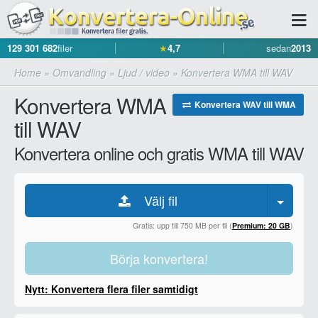
129 301 682
filer
★
4,7
sedan
2013
Home
»
Omvandling
»
Ljud / video
»
Konvertera WMA till WAV
Konvertera WMA
Konvertera WAV till WMA
till WAV
Konvertera online och gratis WMA till WAV
Välj fil
Gratis: upp till 750 MB per fil (
Premium: 20 GB
)
Börja konvertera!
Nytt: Konvertera flera filer samtidigt