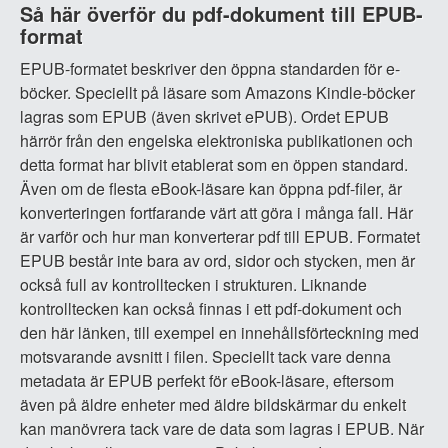
Så här överför du pdf-dokument till EPUB-
format
EPUB-formatet beskriver den öppna standarden för e-
böcker. Speciellt på läsare som Amazons Kindle-böcker
lagras som EPUB (även skrivet ePUB). Ordet EPUB
härrör från den engelska elektroniska publikationen och
detta format har blivit etablerat som en öppen standard.
Även om de flesta eBook-läsare kan öppna pdf-filer, är
konverteringen fortfarande värt att göra i många fall. Här
är varför och hur man konverterar pdf till EPUB. Formatet
EPUB består inte bara av ord, sidor och stycken, men är
också full av kontrolltecken i strukturen. Liknande
kontrolltecken kan också finnas i ett pdf-dokument och
den här länken, till exempel en innehållsförteckning med
motsvarande avsnitt i filen. Speciellt tack vare denna
metadata är EPUB perfekt för eBook-läsare, eftersom
även på äldre enheter med äldre bildskärmar du enkelt
kan manövrera tack vare de data som lagras i EPUB. När