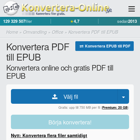
129 329 507
filer
★
4,7
sedan
2013
Home
»
Omvandling
»
Office
»
Konvertera PDF till EPUB
Konvertera PDF
Konvertera EPUB till PDF
till EPUB
Konvertera online och gratis PDF till
EPUB
Välj fil
Gratis: upp till 750 MB per fil (
Premium: 20 GB
)
Börja konvertera!
Nytt: Konvertera flera filer samtidigt