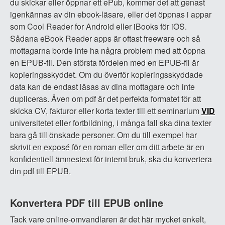
du skickar eller öppnar ett ePub, kommer det att genast
igenkännas av din ebook-läsare, eller det öppnas i appar
som Cool Reader for Android eller iBooks för iOS.
Sådana eBook Reader apps är oftast freeware och så
mottagarna borde inte ha några problem med att öppna
en EPUB-fil. Den största fördelen med en EPUB-fil är
kopieringsskyddet. Om du överför kopieringsskyddade
data kan de endast läsas av dina mottagare och inte
dupliceras. Även om pdf är det perfekta formatet för att
skicka CV, fakturor eller korta texter till ett seminarium
VID
universitetet eller fortbildning, i många fall ska dina texter
bara gå till önskade personer. Om du till exempel har
skrivit en exposé för en roman eller om ditt arbete är en
konfidentiell ämnestext för internt bruk, ska du konvertera
din pdf till EPUB.
Konvertera PDF till EPUB online
Tack vare online-omvandlaren är det här mycket enkelt,