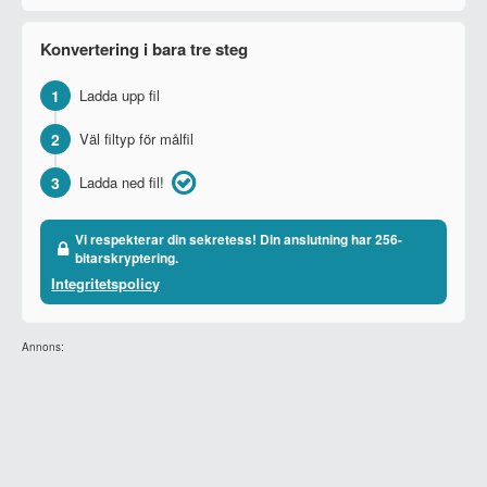
Konvertering i bara tre steg
1
Ladda upp fil
2
Väl filtyp för målfil
3
Ladda ned fil!
Vi respekterar din sekretess! Din anslutning har 256-
bitarskryptering.
Integritetspolicy
Annons: