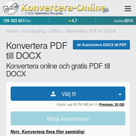
129 323 821
filer
★
4,7
sedan
2013
Home
»
Omvandling
»
Office
»
Konvertera PDF till DOCX
Konvertera PDF
Konvertera DOCX till PDF
till DOCX
Konvertera online och gratis PDF till
DOCX
Välj fil
Gratis: upp till 750 MB per fil (
Premium: 20 GB
)
Börja konvertera!
Nytt: Konvertera flera filer samtidigt