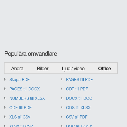
Populära omvandlare
Andra
Bilder
Ljud / video
Office
Skapa PDF
PAGES till PDF
PAGES till DOCX
ODT till PDF
NUMBERS till XLSX
DOCX till DOC
ODF till PDF
ODS till XLSX
XLS till CSV
CSV till PDF
XLSX till CSV
DOC till DOCX