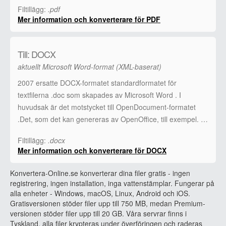
Filtillägg:
.pdf
Mer information och konverterare för PDF
Till: DOCX
aktuellt Microsoft Word-format (XML-baserat)
2007 ersatte DOCX-formatet standardformatet för
textfilerna .doc som skapades av Microsoft Word . I
huvudsak är det motstycket till OpenDocument-formatet
.Det, som det kan genereras av OpenOffice, till exempel. …
Filtillägg:
.docx
Mer information och konverterare för DOCX
Konvertera-Online.se konverterar dina filer gratis - ingen
registrering, ingen installation, inga vattenstämplar. Fungerar på
alla enheter - Windows, macOS, Linux, Android och iOS.
Gratisversionen stöder filer upp till 750 MB, medan Premium-
versionen stöder filer upp till 20 GB. Våra servrar finns i
Tyskland, alla filer krypteras under överföringen och raderas