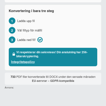
Konvertering i bara tre steg
1
Ladda upp fil
2
Väl filtyp för målfil
3
Ladda ned fil!
Vi respekterar din sekretess! Din anslutning har 256-
bitarskryptering.
Integritetspolicy
733
PDF filer konverterade till DOCX under den senaste månaden
EU-servrar – GDPR-kompatibla
Annons: