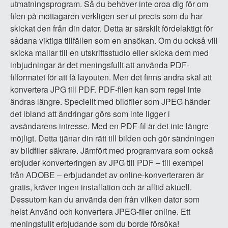
utmatningsprogram. Så du behöver inte oroa dig för om
filen på mottagaren verkligen ser ut precis som du har
skickat den från din dator. Detta är särskilt fördelaktigt för
sådana viktiga tillfällen som en ansökan. Om du också vill
skicka mallar till en utskriftsstudio eller skicka dem med
inbjudningar är det meningsfullt att använda PDF-
filformatet för att få layouten. Men det finns andra skäl att
konvertera JPG till PDF. PDF-filen kan som regel inte
ändras längre. Speciellt med bildfiler som JPEG händer
det ibland att ändringar görs som inte ligger i
avsändarens intresse. Med en PDF-fil är det inte längre
möjligt. Detta tjänar din rätt till bilden och gör sändningen
av bildfiler säkrare. Jämfört med programvara som också
erbjuder konverteringen av JPG till PDF – till exempel
från ADOBE – erbjudandet av online-konverteraren är
gratis, kräver ingen installation och är alltid aktuell.
Dessutom kan du använda den från vilken dator som
helst Använd och konvertera JPEG-filer online. Ett
meningsfullt erbjudande som du borde försöka!