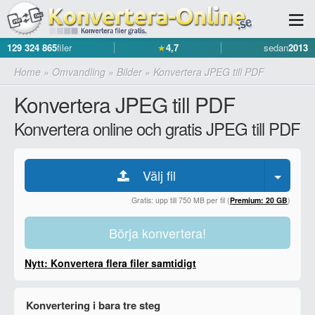
129 324 865
filer
★
4,7
sedan
2013
Home
»
Omvandling
»
Bilder
»
Konvertera JPEG till PDF
Konvertera JPEG till PDF
Konvertera online och gratis JPEG till PDF
Välj fil
Gratis: upp till 750 MB per fil (
Premium: 20 GB
)
Börja konvertera!
Nytt: Konvertera flera filer samtidigt
Konvertering i bara tre steg