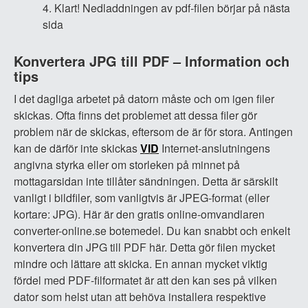
Klart! Nedladdningen av pdf-filen börjar på nästa
sida
Konvertera JPG till PDF – Information och
tips
I det dagliga arbetet på datorn måste och om igen filer
skickas. Ofta finns det problemet att dessa filer gör
problem när de skickas, eftersom de är för stora. Antingen
kan de därför inte skickas
VID
Internet-anslutningens
angivna styrka eller om storleken på minnet på
mottagarsidan inte tillåter sändningen. Detta är särskilt
vanligt i bildfiler, som vanligtvis är JPEG-format (eller
kortare: JPG). Här är den gratis online-omvandlaren
converter-online.se botemedel. Du kan snabbt och enkelt
konvertera din JPG till PDF här. Detta gör filen mycket
mindre och lättare att skicka. En annan mycket viktig
fördel med PDF-filformatet är att den kan ses på vilken
dator som helst utan att behöva installera respektive