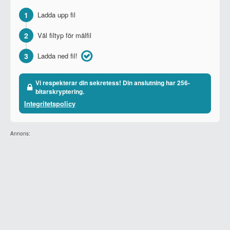
1
Ladda upp fil
2
Väl filtyp för målfil
3
Ladda ned fil!
Vi respekterar din sekretess! Din anslutning har 256-
bitarskryptering.
Integritetspolicy
Annons: