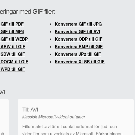
eringar med GIF-filer:
GIF till PDF
Konvertera GIF till JPG
GIF till MP4
Konvertera GIF till AVI
 GIF till WEBP
Konvertera ODP till GIF
ABW till GIF
Konvertera BMP till GIF
SDW till GIF
Konvertera JP2 till GIF
 DOCM till GIF
Konvertera XLSB till GIF
WPD till GIF
AVI
Till: AVI
klassisk Microsoft-videokontainer
Filformatet .avi är ett containerformat för ljud- och
 på
videofiler som utvecklats av Microsoft. Förkortningen