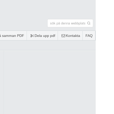
lå samman PDF
Dela upp pdf
Kontakta
FAQ