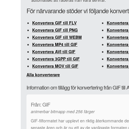
automatiskt att raderas från våra servrar.
För närvarande stöder vi följande konvert
Konvertera GIF till FLV
Konvertera 
Konvertera GIF till PNG
Konvertera 
Konvertera GIF till WEBM
Konvertera
Konvertera MP4 till GIF
Konvertera 
Konvertera AVI till GIF
Konvertera 
Konvertera 3GPP till GIF
Konvertera
Konvertera MOV till GIF
Konvertera 
Alla konverterare
Information om tillägg för konvertering från GIF till 
Från: GIF
animerbar bitmapp med 256 färger
GIF-filformatet har upplevt en riktig återkommande de
senaste åren och är nu ett av de vanligaste formaten