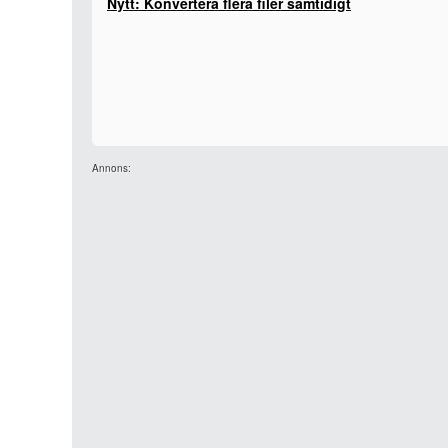
Nytt: Konvertera flera filer samtidigt
Annons: