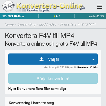
129 321 841
filer
★
4,7
sedan
2013
Home
»
Omvandling
»
Ljud / video
»
Konvertera F4V till MP4
Konvertera F4V till MP4
Konvertera online och gratis F4V till MP4
Välj fil
Gratis: upp till 750 MB per fil (
Premium: 20 GB
)
Börja konvertera!
Nytt: Konvertera flera filer samtidigt
Konvertering i bara tre steg