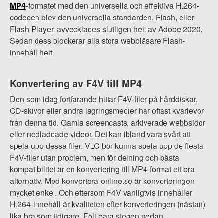
MP4
-formatet med den universella och effektiva H.264-
codecen blev den universella standarden. Flash, eller
Flash Player, avvecklades slutligen helt av Adobe 2020.
Sedan dess blockerar alla stora webbläsare Flash-
innehåll helt.
Konvertering av F4V till MP4
Den som idag fortfarande hittar F4V-filer på hårddiskar,
CD-skivor eller andra lagringsmedier har oftast kvarlevor
från denna tid. Gamla screencasts, arkiverade webbsidor
eller nedladdade videor. Det kan ibland vara svårt att
spela upp dessa filer. VLC bör kunna spela upp de flesta
F4V-filer utan problem, men för delning och bästa
kompatibilitet är en konvertering till MP4-format ett bra
alternativ. Med konvertera-online.se är konverteringen
mycket enkel. Och eftersom F4V vanligtvis innehåller
H.264-innehåll är kvaliteten efter konverteringen (nästan)
lika bra som tidigare. Följ bara stegen nedan.