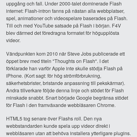
uppgång och fall. Under 2000-talet dominerade Flash
internet: Flash-intron fanns på nästan alla webbplatser,
spel, animationer och videospelare baserades på Flash.
Till och med YouTube satsade på Flash i början. F4V
blev därmed det föredragna formatet för högupplösta
videor.
Vändpunkten kom 2010 när Steve Jobs publicerade ett
öppet brev med titeln "Thoughts on Flash". I det
förklarade han varför Apple inte skulle stödja Flash på
iPhone. (Kort sagt: för hög strömförbrukning,
säkerhetsbrister, bristande anpassning till pekskärmar).
Andra tillverkare följde denna linje och stödet för Flash
minskade snabbt. Snart började Google begränsa stödet
för Flash i den framväxande webbläsaren Chrome.
HTML5 tog senare över Flashs roll. Den nya
webbstandarden kunde spela upp videor direkt i
webbläsaren utan att behöva installera ytterligare plugins.