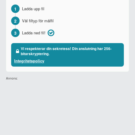
1
Ladda upp fil
2
Väl filtyp för målfil
3
Ladda ned fil!
Vi respekterar din sekretess! Din anslutning har 256-
bitarskryptering.
Integritetspolicy
Annons: