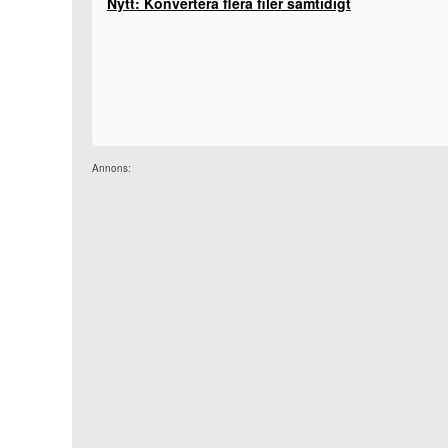
Nytt: Konvertera flera filer samtidigt
Annons: