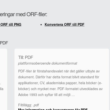
teringar med ORF-filer:
 ORF till PNG
Konvertera ORF till PDF
l PDF
Till: PDF
plattformsoberoende dokumentformat
PDF-filer är förstahandsvalet när det gäller utbyte av
dokument. Därför har detta format blivit standard för
.
applikationer, CV, akademiska papper, hela böcker (e-
lla
böcker) och mycket mer. PDF-formatet utvecklades av
Adobe 1993 och syftar till att möjli …
Filtillägg:
.pdf
Mer information och konverterare för PDF