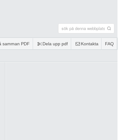
lå samman PDF
Dela upp pdf
Kontakta
FAQ