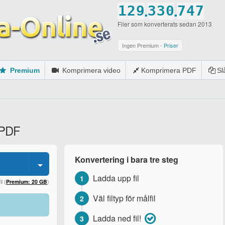
.
.
1
2
9
3
3
0
7
4
7
Filer som konverterats sedan 2013
2
3
0
4
4
1
8
5
8
3
4
5
5
2
9
6
9
Ingen Premium -
Priser
4
5
6
6
3
0
7
0
Premium
Komprimera video
Komprimera PDF
S
5
6
7
7
4
8
6
7
8
8
5
9
7
8
9
9
6
0
l PDF
8
9
0
0
7
9
0
8
Konvertering i bara tre steg
0
9
Ladda upp fil
1
0
l (
Premium: 20 GB
)
Väl filtyp för målfil
2
Ladda ned fil!
3