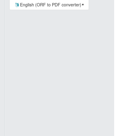
English (ORF to PDF converter)
▼