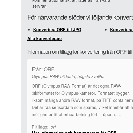
kommer automatiskt att raderas från våra
servrar.
För närvarande stöder vi följande konver
Konvertera ORF till JPG
Konvertera
Alla konverterare
Information om tillägg för konvertering från ORF til
Från: ORF
Olympus RAW-bilddata, högsta kvalitet
ORF (Olympus RAW Format) är det egna RAW-
bildformatet för Olympus-kameror. Formatet bygger,
liksom många andra RAW-format, på TIFF-containern
Det är råa sensordata som sparas, vilket innebär att a
möjligheter till efterbearbetning förblir öppna. …
Filtillägg:
.orf
Mer information och konverterare för ORF