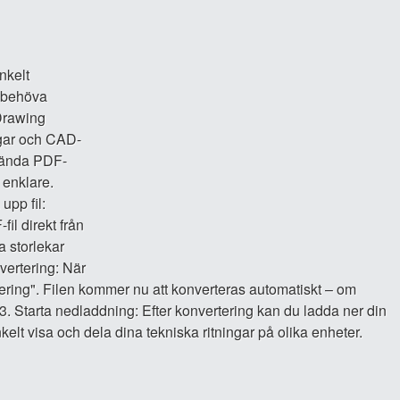
nkelt
t behöva
(Drawing
ngar och CAD-
nvända PDF-
 enklare.
upp fil:
il direkt från
a storlekar
vertering: När
rtering". Filen kommer nu att konverteras automatiskt – om
er. 3. Starta nedladdning: Efter konvertering kan du ladda ner din
kelt visa och dela dina tekniska ritningar på olika enheter.