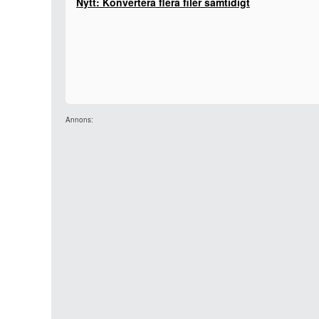
Nytt: Konvertera flera filer samtidigt
Annons: