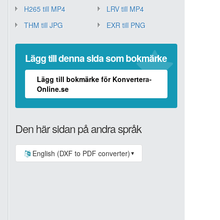
H265 till MP4
LRV till MP4
THM till JPG
EXR till PNG
Lägg till denna sida som bokmärke
Lägg till bokmärke för Konvertera-
Online.se
Den här sidan på andra språk
English (DXF to PDF converter)
▼