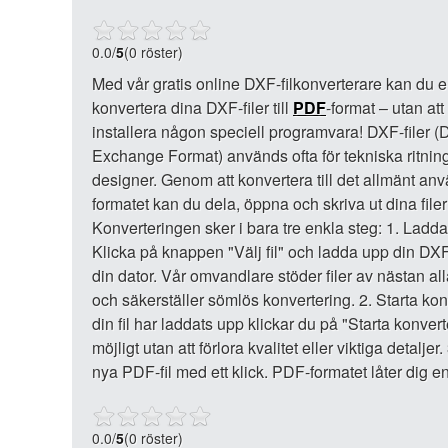
0.0
/
5
(0 röster)
Med vår gratis online DXF-filkonverterare kan du e
konvertera dina DXF-filer till
PDF
-format – utan at
installera någon speciell programvara! DXF-filer 
Exchange Format) används ofta för tekniska ritni
designer. Genom att konvertera till det allmänt a
formatet kan du dela, öppna och skriva ut dina filer
Konverteringen sker i bara tre enkla steg: 1. Ladda 
Klicka på knappen "Välj fil" och ladda upp din DXF-f
din dator. Vår omvandlare stöder filer av nästan all
och säkerställer sömlös konvertering. 2. Starta kon
din fil har laddats upp klickar du på "Starta konve
möjligt utan att förlora kvalitet eller viktiga detalj
nya PDF-fil med ett klick. PDF-formatet låter dig en
0.0
/
5
(0 röster)