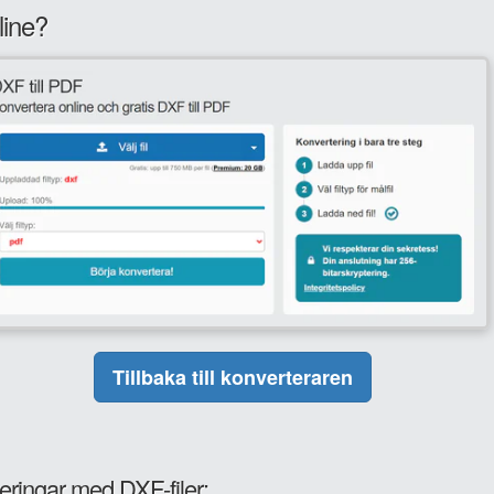
line?
Tillbaka till konverteraren
eringar med DXF-filer: