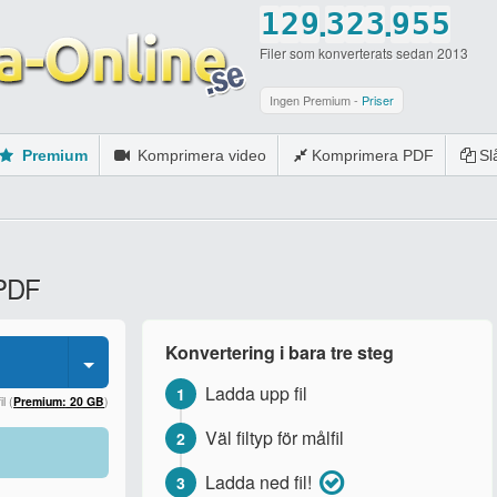
.
.
1
2
9
3
2
3
9
5
5
Filer som konverterats sedan 2013
2
3
0
4
3
4
0
6
6
3
4
5
4
5
7
7
Ingen Premium -
Priser
4
5
6
5
6
8
8
Premium
Komprimera video
Komprimera PDF
S
5
6
7
6
7
9
9
6
7
8
7
8
0
0
7
8
9
8
9
 PDF
8
9
0
9
0
9
0
0
Konvertering i bara tre steg
0
Ladda upp fil
1
l (
Premium: 20 GB
)
Väl filtyp för målfil
2
Ladda ned fil!
3