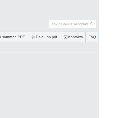
lå samman PDF
Dela upp pdf
Kontakta
FAQ