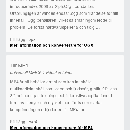
introducerades 2008 av Xiph.Org Foundation.
Ursprungligen användes endast .ogg som filändelse för allt
innehåll i Ogg-behållaren, vilket så småningom ledde till
problem. De första hårdvaruspelerna och tidig …
Filtillägg:
.ogx
Mer information och konverterare för OGX
Till: MP4
universell MPEG-4-videokontainer
MP4 är ett behållarformat som kan innehålla
multimedieinnehåll som video och ljudspår, grafik, 2D- och
3D-animeringar, textningstext, interaktiva applikationer i
form av menyer och mycket mer. Trots den starka
komprimeringen erbjuder en fil i MP4-for …
Filtillägg:
.mp4
Mer information och konverterare för MP4