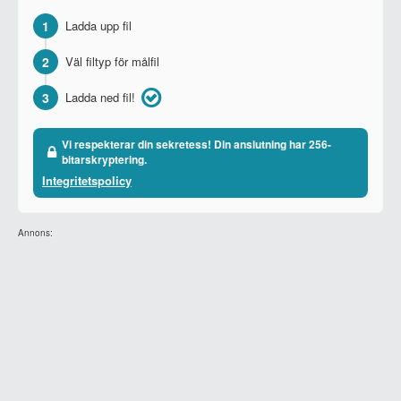
1
Ladda upp fil
2
Väl filtyp för målfil
3
Ladda ned fil!
Vi respekterar din sekretess! Din anslutning har 256-
bitarskryptering.
Integritetspolicy
Annons: