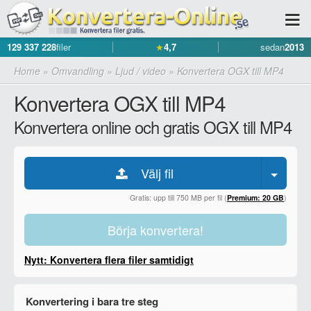
129 337 228
filer
★
4,7
sedan
2013
Home
»
Omvandling
»
Ljud / video
»
Konvertera OGX till MP4
Konvertera OGX till MP4
Konvertera online och gratis OGX till MP4
Välj fil
Gratis: upp till 750 MB per fil (
Premium: 20 GB
)
Börja konvertera!
Nytt: Konvertera flera filer samtidigt
Konvertering i bara tre steg