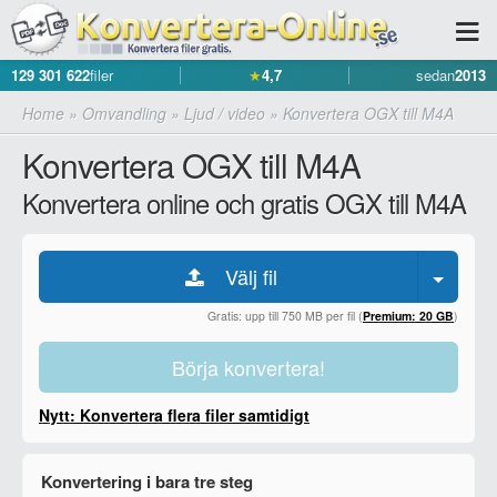
129 301 622
filer
★
4,7
sedan
2013
Home
»
Omvandling
»
Ljud / video
»
Konvertera OGX till M4A
Konvertera OGX till M4A
Konvertera online och gratis OGX till M4A
Välj fil
Gratis: upp till 750 MB per fil (
Premium: 20 GB
)
Börja konvertera!
Nytt: Konvertera flera filer samtidigt
Konvertering i bara tre steg