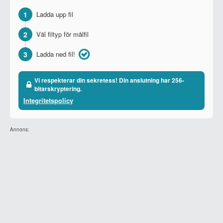
1
Ladda upp fil
2
Väl filtyp för målfil
3
Ladda ned fil!
Vi respekterar din sekretess! Din anslutning har 256-
bitarskryptering.
Integritetspolicy
Annons: