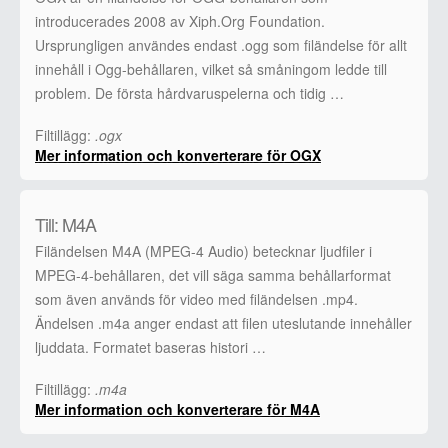
introducerades 2008 av Xiph.Org Foundation.
Ursprungligen användes endast .ogg som filändelse för allt
innehåll i Ogg-behållaren, vilket så småningom ledde till
problem. De första hårdvaruspelerna och tidig …
Filtillägg:
.ogx
Mer information och konverterare för OGX
Till: M4A
Filändelsen M4A (MPEG-4 Audio) betecknar ljudfiler i
MPEG-4-behållaren, det vill säga samma behållarformat
som även används för video med filändelsen .mp4.
Ändelsen .m4a anger endast att filen uteslutande innehåller
ljuddata. Formatet baseras histori …
Filtillägg:
.m4a
Mer information och konverterare för M4A