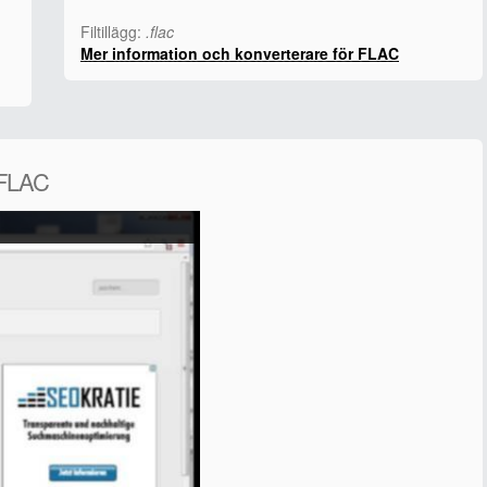
Filtillägg:
.flac
Mer information och konverterare för FLAC
 FLAC