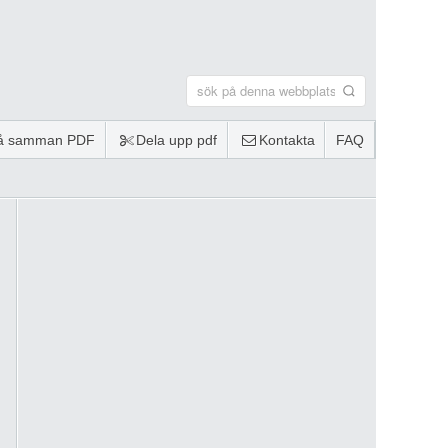
lå samman PDF
Dela upp pdf
Kontakta
FAQ