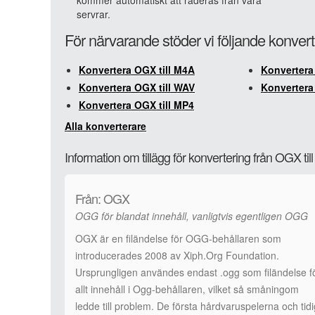
kommer automatiskt att raderas från våra
servrar.
För närvarande stöder vi följande konver
Konvertera OGX till M4A
Konvertera
Konvertera OGX till WAV
Konvertera
Konvertera OGX till MP4
Alla konverterare
Information om tillägg för konvertering från OGX ti
Från: OGX
OGG för blandat innehåll, vanligtvis egentligen OGG
OGX är en filändelse för OGG-behållaren som
introducerades 2008 av Xiph.Org Foundation.
Ursprungligen användes endast .ogg som filändelse f
allt innehåll i Ogg-behållaren, vilket så småningom
ledde till problem. De första hårdvaruspelerna och tidi