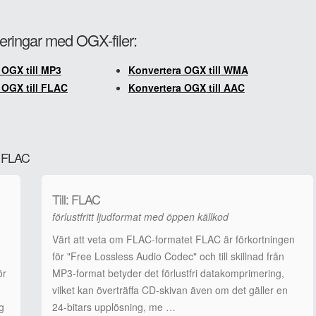
teringar med OGX-filer:
 OGX till MP3
Konvertera OGX till WMA
 OGX till FLAC
Konvertera OGX till AAC
ll FLAC
Till: FLAC
förlustfritt ljudformat med öppen källkod
Värt att veta om FLAC-formatet FLAC är förkortningen
för "Free Lossless Audio Codec" och till skillnad från
ör
MP3-format betyder det förlustfri datakomprimering,
vilket kan överträffa CD-skivan även om det gäller en
g
24-bitars upplösning, me …