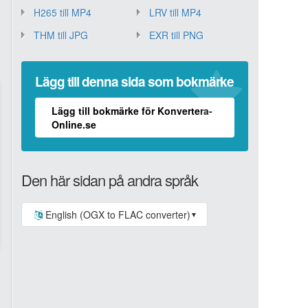
H265 till MP4
LRV till MP4
THM till JPG
EXR till PNG
Lägg till denna sida som bokmärke
Lägg till bokmärke för Konvertera-
Online.se
Den här sidan på andra språk
English (OGX to FLAC converter)
▼