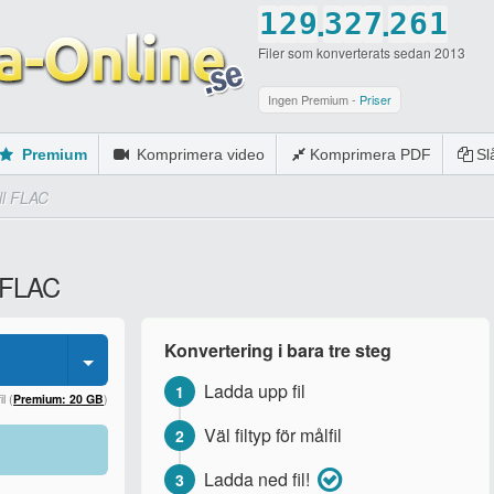
.
.
1
2
9
3
2
7
2
6
1
Filer som konverterats sedan 2013
2
3
0
4
3
8
3
7
2
3
4
5
4
9
4
8
3
Ingen Premium -
Priser
4
5
6
5
0
5
9
4
Premium
Komprimera video
Komprimera PDF
S
5
6
7
6
6
0
5
ll FLAC
6
7
8
7
7
6
7
8
9
8
8
7
l FLAC
8
9
0
9
9
8
9
0
0
0
9
Konvertering i bara tre steg
0
0
Ladda upp fil
1
l (
Premium: 20 GB
)
Väl filtyp för målfil
2
Ladda ned fil!
3