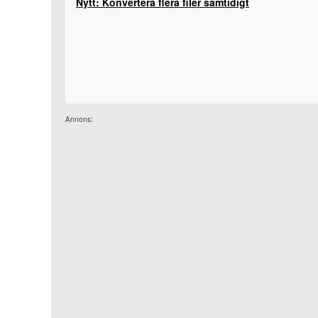
Nytt: Konvertera flera filer samtidigt
Annons: