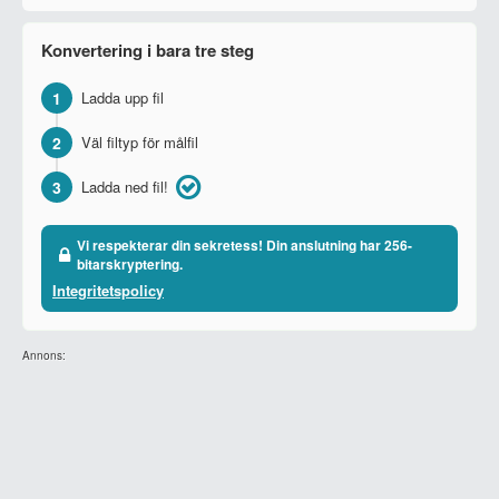
Konvertering i bara tre steg
1
Ladda upp fil
2
Väl filtyp för målfil
3
Ladda ned fil!
Vi respekterar din sekretess! Din anslutning har 256-
bitarskryptering.
Integritetspolicy
Annons: