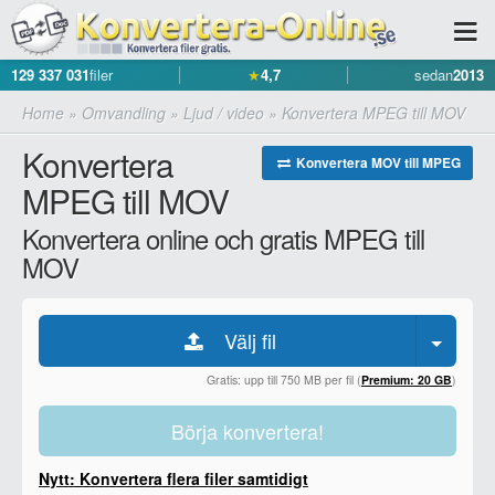
129 337 031
filer
★
4,7
sedan
2013
Home
»
Omvandling
»
Ljud / video
»
Konvertera MPEG till MOV
Konvertera
Konvertera MOV till MPEG
MPEG till MOV
Konvertera online och gratis MPEG till
MOV
Välj fil
Gratis: upp till 750 MB per fil (
Premium: 20 GB
)
Börja konvertera!
Nytt: Konvertera flera filer samtidigt