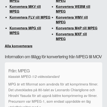
MPEG
MPEG
Konvertera MKV till
Konvertera WEBM till
MPEG
MPEG
Konvertera FLV till MPEG
Konvertera WMV till
MPEG
Konvertera MPG till
Konvertera M4P till MPEG
MPEG
Konvertera MXF till
MPEG
Alla konverterare
Information om tillägg för konvertering från MPEG till MOV
Från: MPEG
klassisk MPEG-1/2-videostandard
MPG är ett filformat som används för att komprimera filmer.
Det utvecklades på 80-talet av Leonardo Chiariglione och
Hiroshi Yasuda för att uppnå bättre komprimering av filmer.
Precursorn var MPEG-1, som endast uppnådde en låg
utskriftskvalitet med e …