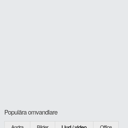
Populära omvandlare
Andra
Bilder
Office
Ljud / video