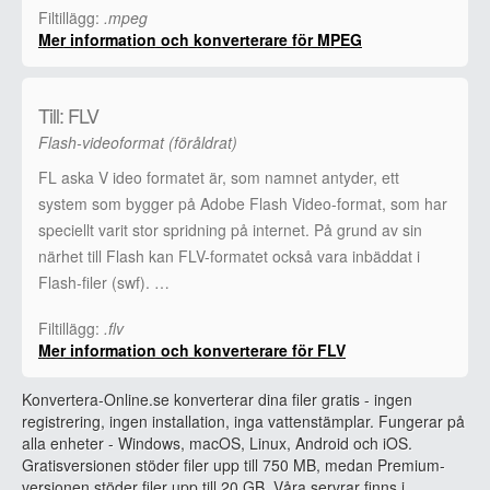
Filtillägg:
.mpeg
Mer information och konverterare för MPEG
Till: FLV
Flash-videoformat (föråldrat)
FL aska V ideo formatet är, som namnet antyder, ett
system som bygger på Adobe Flash Video-format, som har
speciellt varit stor spridning på internet. På grund av sin
närhet till Flash kan FLV-formatet också vara inbäddat i
Flash-filer (swf). …
Filtillägg:
.flv
Mer information och konverterare för FLV
Konvertera-Online.se konverterar dina filer gratis - ingen
registrering, ingen installation, inga vattenstämplar. Fungerar på
alla enheter - Windows, macOS, Linux, Android och iOS.
Gratisversionen stöder filer upp till 750 MB, medan Premium-
versionen stöder filer upp till 20 GB. Våra servrar finns i