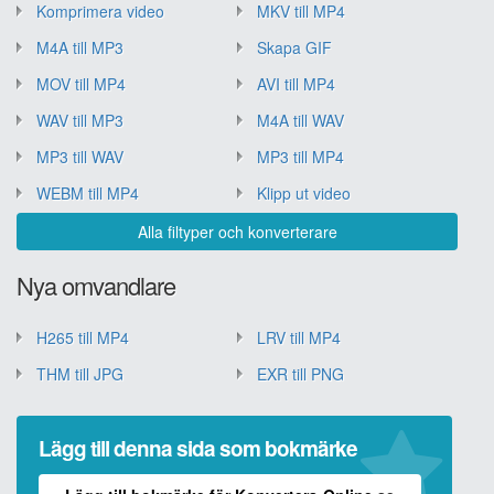
Komprimera video
MKV till MP4
M4A till MP3
Skapa GIF
MOV till MP4
AVI till MP4
WAV till MP3
M4A till WAV
MP3 till WAV
MP3 till MP4
WEBM till MP4
Klipp ut video
Alla filtyper och konverterare
Nya omvandlare
H265 till MP4
LRV till MP4
THM till JPG
EXR till PNG
Lägg till denna sida som bokmärke