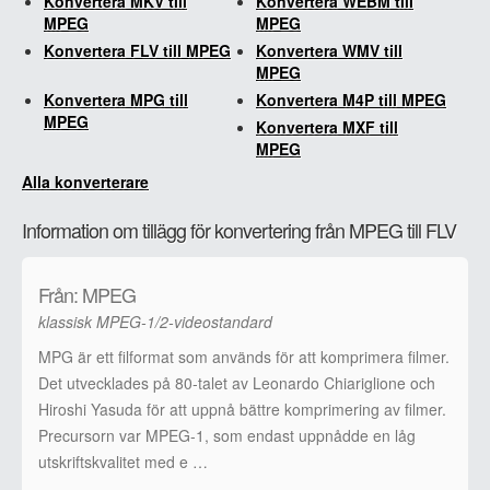
Konvertera MKV till
Konvertera WEBM till
MPEG
MPEG
Konvertera FLV till MPEG
Konvertera WMV till
MPEG
Konvertera MPG till
Konvertera M4P till MPEG
MPEG
Konvertera MXF till
MPEG
Alla konverterare
Information om tillägg för konvertering från MPEG till FLV
Från: MPEG
klassisk MPEG-1/2-videostandard
MPG är ett filformat som används för att komprimera filmer.
Det utvecklades på 80-talet av Leonardo Chiariglione och
Hiroshi Yasuda för att uppnå bättre komprimering av filmer.
Precursorn var MPEG-1, som endast uppnådde en låg
utskriftskvalitet med e …