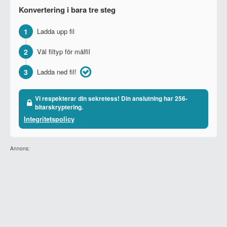
Konvertering i bara tre steg
1
Ladda upp fil
2
Väl filtyp för målfil
3
Ladda ned fil!
Vi respekterar din sekretess! Din anslutning har 256-
bitarskryptering.
Integritetspolicy
Annons: