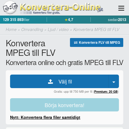
129 315 893
filer
★
4,7
sedan
2013
Home
»
Omvandling
»
Ljud / video
»
Konvertera MPEG till FLV
Konvertera
Konvertera FLV till MPEG
MPEG till FLV
Konvertera online och gratis MPEG till FLV
Välj fil
Gratis: upp till 750 MB per fil (
Premium: 20 GB
)
Börja konvertera!
Nytt: Konvertera flera filer samtidigt