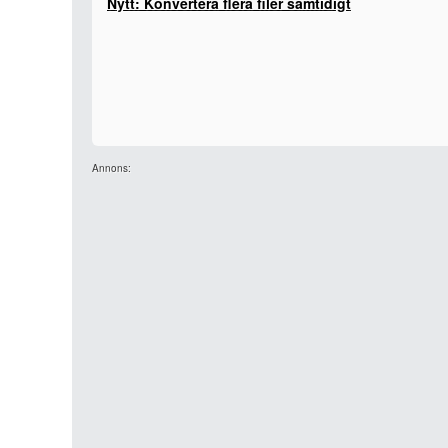
Nytt: Konvertera flera filer samtidigt
Annons: