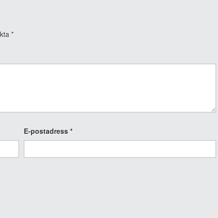
rkta
*
E-postadress
*