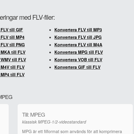
eringar med FLV-filer:
FLV till GIF
Konvertera FLV till MP3
FLV till MP4
Konvertera FLV till JPG
FLV till PNG
Konvertera FLV till M4A
 MKA till FLV
Konvertera MPG till FLV
 WMV till FLV
Konvertera VOB till FLV
M4V till FLV
Konvertera GIF till FLV
MP4 till FLV
l MPEG
Till: MPEG
klassisk MPEG-1/2-videostandard
MPG är ett filformat som används för att komprimera