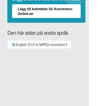
Lägg till bokmärke för Konvertera-
Online.se
Den här sidan på andra språk
English (FLV to MPEG converter)
▼