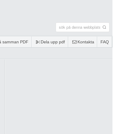
lå samman PDF
Dela upp pdf
Kontakta
FAQ