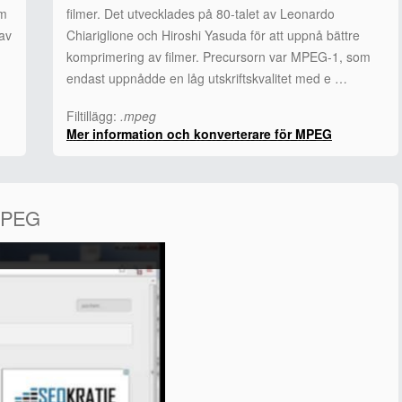
om
filmer. Det utvecklades på 80-talet av Leonardo
 av
Chiariglione och Hiroshi Yasuda för att uppnå bättre
komprimering av filmer. Precursorn var MPEG-1, som
endast uppnådde en låg utskriftskvalitet med e …
Filtillägg:
.mpeg
Mer information och konverterare för MPEG
 MPEG