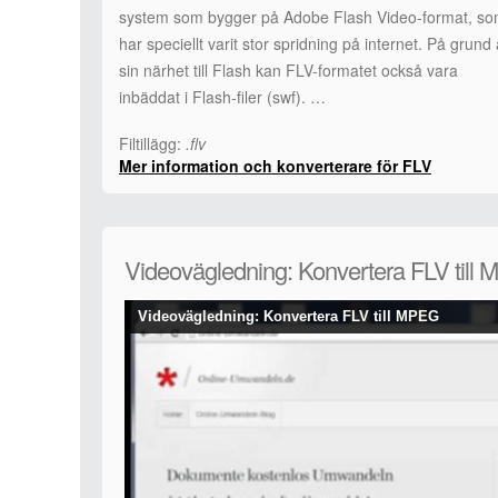
system som bygger på Adobe Flash Video-format, s
har speciellt varit stor spridning på internet. På grund
sin närhet till Flash kan FLV-formatet också vara
inbäddat i Flash-filer (swf). …
Filtillägg:
.flv
Mer information och konverterare för FLV
Videovägledning: Konvertera FLV till
Videovägledning: Konvertera FLV till MPEG