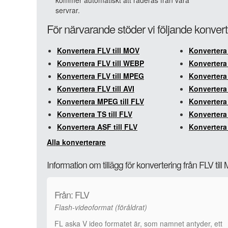
kommer automatiskt att raderas från våra
servrar.
För närvarande stöder vi följande konvert
Konvertera FLV till MOV
Konvertera 
Konvertera FLV till WEBP
Konvertera 
Konvertera FLV till MPEG
Konvertera 
Konvertera FLV till AVI
Konvertera
Konvertera MPEG till FLV
Konvertera
Konvertera TS till FLV
Konvertera 
Konvertera ASF till FLV
Konvertera 
Alla konverterare
Information om tillägg för konvertering från FLV til
Från: FLV
Flash-videoformat (föråldrat)
FL aska V ideo formatet är, som namnet antyder, ett