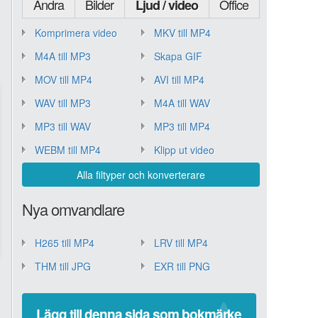
Andra
Bilder
Office
Ljud / video
Komprimera video
MKV till MP4
M4A till MP3
Skapa GIF
MOV till MP4
AVI till MP4
WAV till MP3
M4A till WAV
MP3 till WAV
MP3 till MP4
WEBM till MP4
Klipp ut video
Alla filtyper och konverterare
Nya omvandlare
H265 till MP4
LRV till MP4
THM till JPG
EXR till PNG
Lägg till denna sida som bokmärke