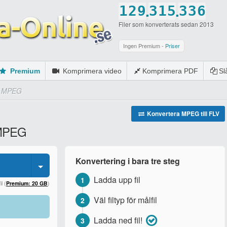
.
.
1
2
9
3
1
5
3
3
6
Filer som konverterats sedan 2013
2
3
0
4
2
6
4
4
7
3
4
5
3
7
5
5
8
Ingen Premium -
Priser
4
5
6
4
8
6
6
9
Premium
Komprimera video
Komprimera PDF
S
5
6
7
5
9
7
7
0
ll MPEG
6
7
8
6
0
8
8
7
8
9
7
9
9
Konvertera MPEG till FLV
l MPEG
8
9
0
8
0
0
9
0
9
Konvertering i bara tre steg
0
0
Ladda upp fil
1
l (
Premium: 20 GB
)
Väl filtyp för målfil
2
Ladda ned fil!
3