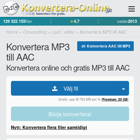
129 322 155
filer
★
4,7
sedan
2013
Home
»
Omvandling
»
Ljud / video
»
Konvertera MP3 till AAC
Konvertera MP3
Konvertera AAC till MP3
till AAC
Konvertera online och gratis MP3 till AAC
Välj fil
Gratis: upp till 750 MB per fil (
Premium: 20 GB
)
Börja konvertera!
Nytt: Konvertera flera filer samtidigt