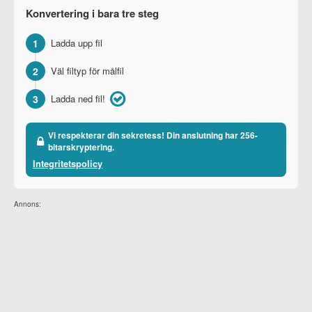
Konvertering i bara tre steg
1
Ladda upp fil
2
Väl filtyp för målfil
3
Ladda ned fil!
Vi respekterar din sekretess! Din anslutning har 256-
bitarskryptering.
Integritetspolicy
Annons: