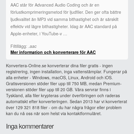
AAC står för Advanced Audio Coding och är en
förlustkomprimeringsmetod för ljudfiler. Den ger ofta bättre
ljudkvalitet än MP3 vid samma bithastighet och är särskilt
effektiv vid lägre bithastigheter. Idag är AAC standard på
Apple-enheter, i YouTube-v …
Filtillägg:
.aac
Mer information och konverterare för AAC
Konvertera-Online.se konverterar dina filer gratis - ingen
registrering, ingen installation, inga vattenstämplar. Fungerar på
alla enheter - Windows, macOS, Linux, Android och iOS.
Gratisversionen stöder filer upp till 750 MB, medan Premium-
versionen stöder filer upp till 20 GB. Våra servrar finns i
Tyskland, alla filer krypteras under överföringen och raderas
automatiskt efter konverteringen. Sedan 2013 har vi konverterat
över 129 321 818 filer - om du har några frågor eller problem
kan du nå oss när som helst via kontaktformuläret.
Inga kommentarer