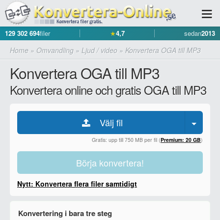
129 302 694
filer
★
4,7
sedan
2013
Home
»
Omvandling
»
Ljud / video
»
Konvertera OGA till MP3
Konvertera OGA till MP3
Konvertera online och gratis OGA till MP3
Välj fil
Gratis: upp till 750 MB per fil (
Premium: 20 GB
)
Börja konvertera!
Nytt: Konvertera flera filer samtidigt
Konvertering i bara tre steg