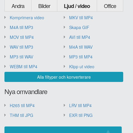
Andra
Bilder
Office
Ljud / video
Komprimera video
MKV till MP4
M4A till MP3
Skapa GIF
MOV till MP4
AVI till MP4
WAV till MP3
M4A till WAV
MP3 till WAV
MP3 till MP4
WEBM till MP4
Klipp ut video
Alla filtyper och konverterare
Nya omvandlare
H265 till MP4
LRV till MP4
THM till JPG
EXR till PNG