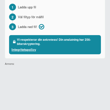
1
Ladda upp fil
2
Väl filtyp för målfil
3
Ladda ned fil!
Vi respekterar din sekretess! Din anslutning har 256-
bitarskryptering.
Integritetspolicy
Annons: