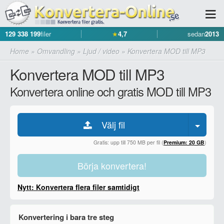
129 338 199
filer
★
4,7
sedan
2013
Home
»
Omvandling
»
Ljud / video
»
Konvertera MOD till MP3
Konvertera MOD till MP3
Konvertera online och gratis MOD till MP3
Välj fil
Gratis: upp till 750 MB per fil (
Premium: 20 GB
)
Börja konvertera!
Nytt: Konvertera flera filer samtidigt
Konvertering i bara tre steg