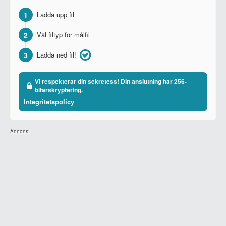
1
Ladda upp fil
2
Väl filtyp för målfil
3
Ladda ned fil!
Vi respekterar din sekretess! Din anslutning har 256-
bitarskryptering.
Integritetspolicy
Annons: