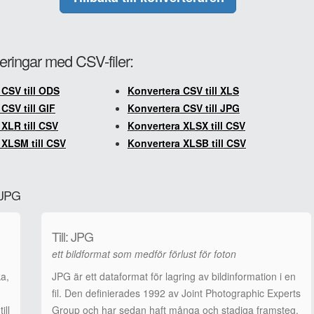
eringar med CSV-filer:
 CSV till ODS
Konvertera CSV till XLS
CSV till GIF
Konvertera CSV till JPG
XLR till CSV
Konvertera XLSX till CSV
 XLSM till CSV
Konvertera XLSB till CSV
l JPG
Till: JPG
ett bildformat som medför förlust för foton
a,
JPG är ett dataformat för lagring av bildinformation i en
fil. Den definierades 1992 av Joint Photographic Experts
ill
Group och har sedan haft många och stadiga framsteg.