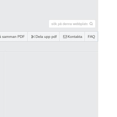
lå samman PDF
Dela upp pdf
Kontakta
FAQ