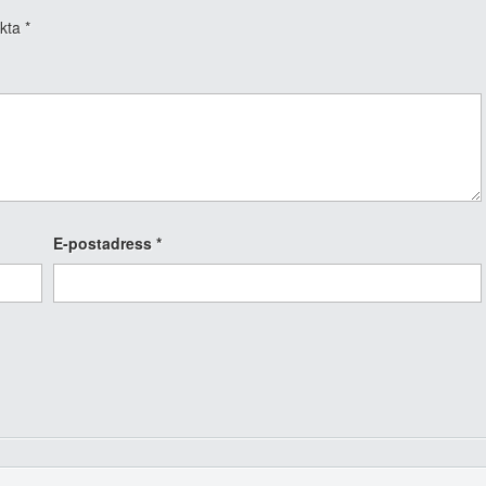
rkta
*
E-postadress
*