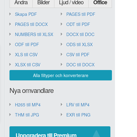
Andra
Bilder
Ljud / video
Office
Skapa PDF
PAGES till PDF
PAGES till DOCX
ODT till PDF
NUMBERS till XLSX
DOCX till DOC
ODF till PDF
ODS till XLSX
XLS till CSV
CSV till PDF
XLSX till CSV
DOC till DOCX
Alla filtyper och konverterare
Nya omvandlare
H265 till MP4
LRV till MP4
THM till JPG
EXR till PNG
Uppgradera till Premium