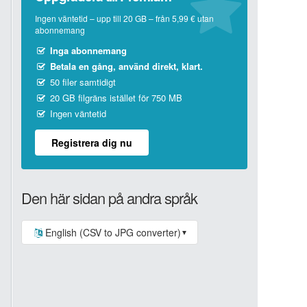
Ingen väntetid – upp till 20 GB – från 5,99 € utan
abonnemang
Inga abonnemang
Betala en gång, använd direkt, klart.
50 filer samtidigt
20 GB filgräns istället för 750 MB
Ingen väntetid
Registrera dig nu
Den här sidan på andra språk
English (CSV to JPG converter)
▼