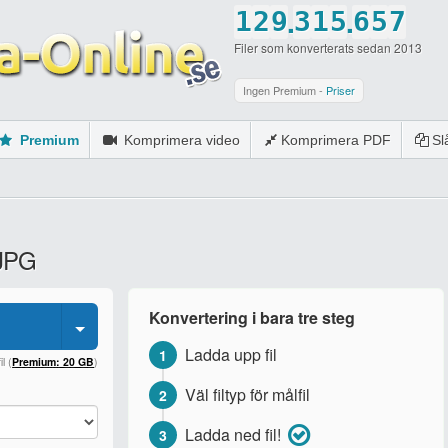
.
.
1
2
9
3
1
5
6
5
7
Filer som konverterats sedan 2013
2
3
0
4
2
6
7
6
8
3
4
5
3
7
8
7
9
Ingen Premium -
Priser
4
5
6
4
8
9
8
0
Premium
Komprimera video
Komprimera PDF
S
5
6
7
5
9
0
9
6
7
8
6
0
0
7
8
9
7
 JPG
8
9
0
8
9
0
9
Konvertering i bara tre steg
0
0
Ladda upp fil
1
l (
Premium: 20 GB
)
Väl filtyp för målfil
2
Ladda ned fil!
3