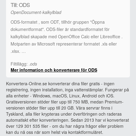
Till: ODS
OpenDocument-kalkylblad
ODS-formatet , som ODT, tillhör gruppen "Öppna
dokumentformat". ODS-filer är standardformatet för
kalkylblad skapade med OpenOffice Calc eller Libreoffice .
Motparten av Microsoft representerar formatet .xls eller
.xlsx. …
Filtillägg:
.ods
Mer information och konverterare för ODS
Konvertera-Online.se konverterar dina filer gratis - ingen
registrering, ingen installation, inga vattenstämplar. Fungerar på
alla enheter - Windows, macOS, Linux, Android och iOS.
Gratisversionen stöder filer upp till 750 MB, medan Premium-
versionen stöder filer upp till 20 GB. Våra servrar finns i
Tyskland, alla filer krypteras under överföringen och raderas
automatiskt efter konverteringen. Sedan 2013 har vi konverterat
över 129 301 535 filer - om du har några frågor eller problem
kan du nå oss när som helst via kontaktformuläret.