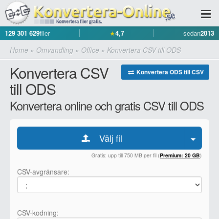
129 301 629
filer
★
4,7
sedan
2013
Home
»
Omvandling
»
Office
»
Konvertera CSV till ODS
Konvertera CSV
Konvertera ODS till CSV
till ODS
Konvertera online och gratis CSV till ODS
Välj fil
Gratis: upp till 750 MB per fil (
Premium: 20 GB
)
CSV-avgränsare:
CSV-kodning: