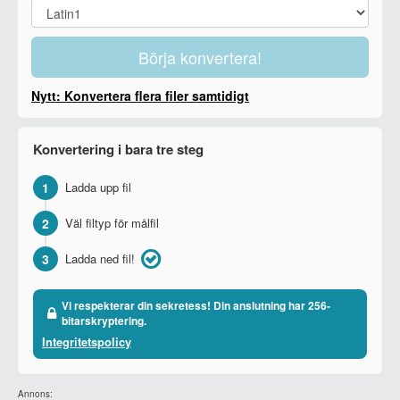
Börja konvertera!
Nytt: Konvertera flera filer samtidigt
Konvertering i bara tre steg
1
Ladda upp fil
2
Väl filtyp för målfil
3
Ladda ned fil!
Vi respekterar din sekretess! Din anslutning har 256-
bitarskryptering.
Integritetspolicy
Annons: