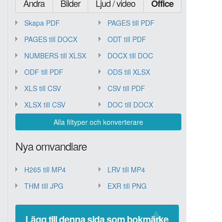
Andra
Bilder
Ljud / video
Office
Skapa PDF
PAGES till PDF
PAGES till DOCX
ODT till PDF
NUMBERS till XLSX
DOCX till DOC
ODF till PDF
ODS till XLSX
XLS till CSV
CSV till PDF
XLSX till CSV
DOC till DOCX
Alla filtyper och konverterare
Nya omvandlare
H265 till MP4
LRV till MP4
THM till JPG
EXR till PNG
Lägg till denna sida som bokmärke