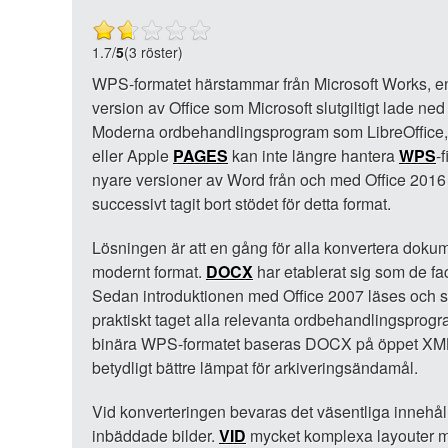
1.7
/
5
(3 röster)
WPS-formatet härstammar från Microsoft Works, 
version av Office som Microsoft slutgiltigt lade ned
Moderna ordbehandlingsprogram som LibreOffice
eller Apple
PAGES
kan inte längre hantera
WPS
-
nyare versioner av Word från och med Office 2016
successivt tagit bort stödet för detta format.
Lösningen är att en gång för alla konvertera dokumen
modernt format.
DOCX
har etablerat sig som de fa
Sedan introduktionen med Office 2007 läses och s
praktiskt taget alla relevanta ordbehandlingsprogram
binära WPS-formatet baseras DOCX på öppet XML, vi
betydligt bättre lämpat för arkiveringsändamål.
Vid konverteringen bevaras det väsentliga innehålle
inbäddade bilder.
VID
mycket komplexa layouter me