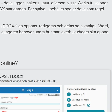
 – detta ligger i sakens natur, eftersom vissa Works-funktioner
OCX-standarden. För själva innehållet spelar detta som regel
n DOCX-filen öppnas, redigeras och delas som vanligt i Word,
tt mottagaren behöver undra hur man överhuvudtaget ska öppna
online?