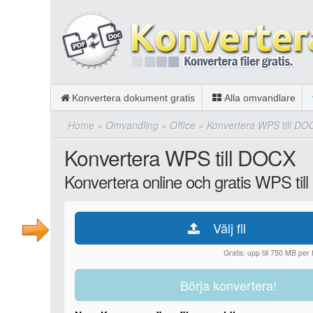
Konvertera dokument gratis
Alla omvandlare
Home
»
Omvandling
»
Office
»
Konvertera WPS till DO
Konvertera WPS till DOCX
Konvertera online och gratis WPS ti
Välj fil
Gratis: upp till 750 MB per fi
Börja konvertera!