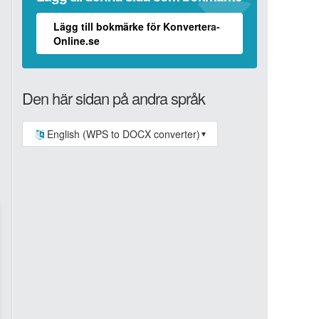
Lägg till bokmärke för Konvertera-
Online.se
Den här sidan på andra språk
English (WPS to DOCX converter)
▼