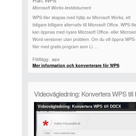
Från: WPS
Microsoft Works-textdokument
WPS-filer skapas med hjälp av Microsoft Works, ett
tidigare billigare alternativ till Microsoft Office. WPS-fil
kan öppnas med nyare Microsoft Office- eller Microsof
Word-versioner utan problem. Om du vill öppna WPS-
filer med gratis program som Li …
Filtillägg:
.wps
Mer information och konverterare för WPS
Videovägledning: Konvertera WPS til
Videovägledning: Konvertera WPS till DOCX