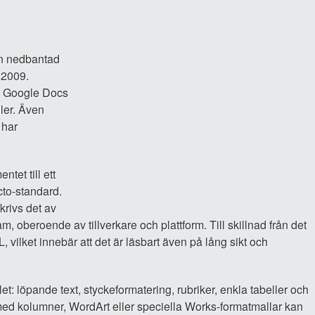
en nedbantad
 2009.
, Google Docs
filer. Även
 har
tet till ett
cto-standard.
krivs det av
, oberoende av tillverkare och plattform. Till skillnad från det
lket innebär att det är läsbart även på lång sikt och
t: löpande text, styckeformatering, rubriker, enkla tabeller och
d kolumner, WordArt eller speciella Works-formatmallar kan