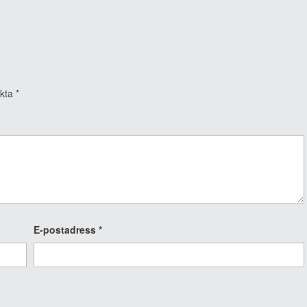
rkta
*
E-postadress
*