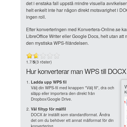
det i enstaka fall uppstå mindre visuella avvikelser
helt enkelt inte har någon direkt motsvarighet i D
ingen roll.
Efter konverteringen med Konvertera-Online.se ka
LibreOffice Writer eller Google Docs, helt utan a
den mystiska WPS-filändelsen.
1.7
/
5
(3 röster)
Hur konverterar man WPS till DOCX 
Ladda upp WPS fil
Välj din WPS-fil med knappen "Välj fil", dra och
släpp eller importera den direkt från
Dropbox/Google Drive.
Väl filtyp för målfil
DOCX är inställt som standardformat. Ändra
det om du behöver ett annat målformat för din
konvertering.