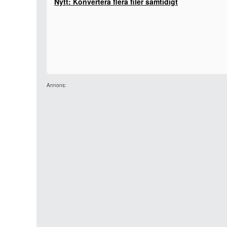
Nytt: Konvertera flera filer samtidigt
Annons: