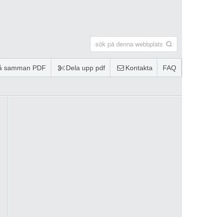
lå samman PDF
Dela upp pdf
Kontakta
FAQ