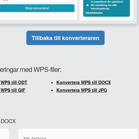
Tillbaka till konverteraren
teringar med WPS-filer:
 WPS till ODT
Konvertera WPS till DOCX
WPS till GIF
Konvertera WPS till JPG
ill DOCX