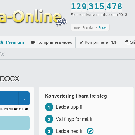
.
.
1
2
9
3
1
5
4
7
8
Filer som konverterats sedan 2013
2
3
0
4
2
6
5
8
9
3
4
5
3
7
6
9
0
Ingen Premium -
Priser
4
5
6
4
8
7
0
Premium
Komprimera video
Komprimera PDF
S
5
6
7
5
9
8
CX
6
7
8
6
0
9
7
8
9
7
0
ll DOCX
8
9
0
8
9
0
9
Konvertering i bara tre steg
0
0
Ladda upp fil
1
l (
Premium: 20 GB
)
Väl filtyp för målfil
2
Ladda ned fil!
3