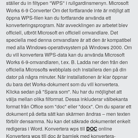
ställer du in filtypen "WPS" i rullgardinsmenyn. Microsoft
Works 6-9 Converter Om det fortfarande inte är möjligt att
öppna WPS-filen kan du fortfarande använda ett
konverteringsprogram. När avvecklingen av arbetet blev
officiell, utbröt Microsoft en officiell omvandlare. Det
speciella med denna omvandlare är att den är kompatibel
med alla Windows-operativsystem på Windows 2000. Om
du vill konvertera WPS-data kan du använda Microsoft
Works 6-9-omvandlaren, t.ex. B. Ladda ner den från den
officiella Microsofts webbplats och installera den på din
dator på några minuter. När installationen är klar öppnar
du bara det Works-dokument som du vill konvertera.
Klicka sedan på "Spara som". Nu har du möjlighet att
välja mellan olika filformat. Dessa inkluderar välbekanta
format från Office som "doc" eller "docx". Om du sparar ett
dokument på detta sätt kan skärmen ändras – men texten
förblir densamma. Nu kan det säkrade dokumentet enkelt
redigeras i Word. Konvertera wps till
DOC
online
Konvertera wps till doc är barnlek med konvertera-