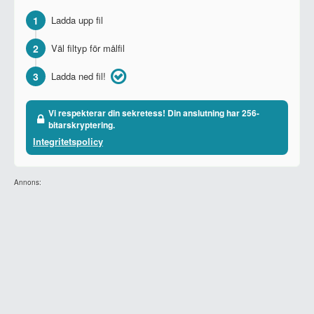
1
Ladda upp fil
2
Väl filtyp för målfil
3
Ladda ned fil!
Vi respekterar din sekretess! Din anslutning har 256-
bitarskryptering.
Integritetspolicy
Annons: