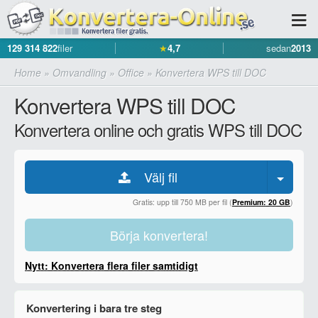
129 314 822
filer
★
4,7
sedan
2013
Home
»
Omvandling
»
Office
»
Konvertera WPS till DOC
Konvertera WPS till DOC
Konvertera online och gratis WPS till DOC
Välj fil
Gratis: upp till 750 MB per fil (
Premium: 20 GB
)
Börja konvertera!
Nytt: Konvertera flera filer samtidigt
Konvertering i bara tre steg