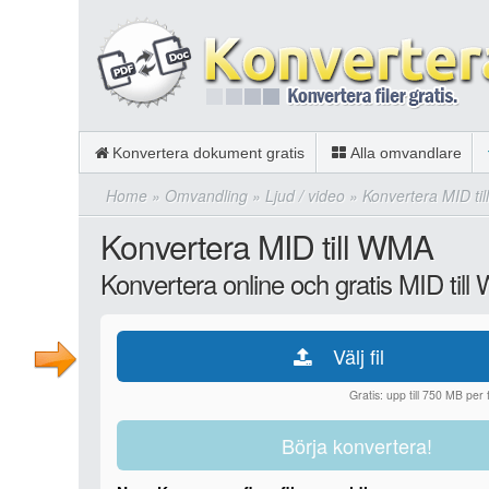
Konvertera dokument gratis
Alla omvandlare
Home
»
Omvandling
»
Ljud / video
»
Konvertera MID ti
Konvertera MID till WMA
Konvertera online och gratis MID til
Välj fil
Gratis: upp till 750 MB per fi
Börja konvertera!