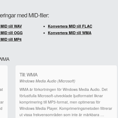
eringar med MID-filer:
MID till WAV
Konvertera MID till FLAC
 MID till OGG
Konvertera MID till WMA
MID till MP4
ll WMA
Till: WMA
Windows Media Audio (Microsoft)
at
WMA är förkortningen för Windows Media Audio. Det
förlustfulla Microsoft-utvecklade ljudformatet liknar
var
komprimering till MP3-format, men optimeras för
id
Windows Media Player. Komprimeringsmetoden filtrerar
ut vissa frekvensområden som inte är märkbara …