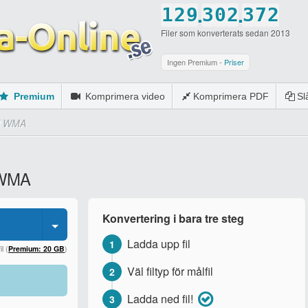
.
.
1
2
9
3
0
2
3
7
2
Filer som konverterats sedan 2013
2
3
0
4
1
3
4
8
3
3
4
5
2
4
5
9
4
Ingen Premium -
Priser
4
5
6
3
5
6
0
5
Premium
Komprimera video
Komprimera PDF
S
5
6
7
4
6
7
6
ll WMA
6
7
8
5
7
8
7
7
8
9
6
8
9
8
l WMA
8
9
0
7
9
0
9
9
0
8
0
0
Konvertering i bara tre steg
0
9
Ladda upp fil
1
0
l (
Premium: 20 GB
)
Väl filtyp för målfil
2
Ladda ned fil!
3