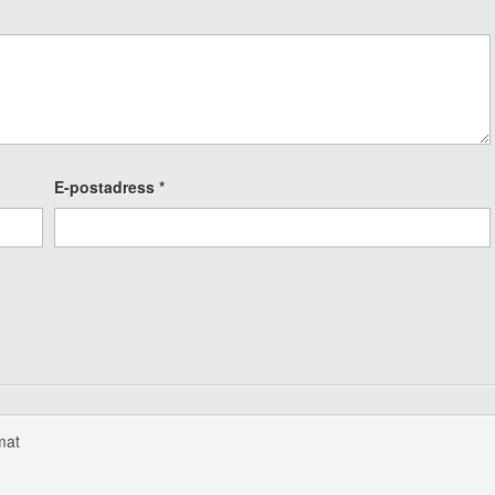
E-postadress
*
mat