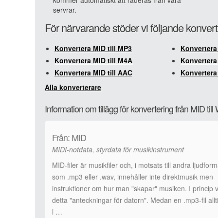
kommer automatiskt att raderas från våra
servrar.
För närvarande stöder vi följande konvert
Konvertera MID till MP3
Konvertera 
Konvertera MID till M4A
Konvertera
Konvertera MID till AAC
Konvertera 
Alla konverterare
Information om tillägg för konvertering från MID ti
Från: MID
MIDI-notdata, styrdata för musikinstrument
MID-filer är musikfiler och, i motsats till andra ljudform
som .mp3 eller .wav, innehåller inte direktmusik men
instruktioner om hur man "skapar" musiken. I princip 
detta "anteckningar för datorn". Medan en .mp3-fil allt
l …