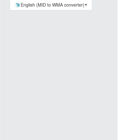
English (MID to WMA converter)
▼