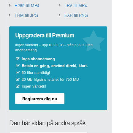
H265 till MP4
LRV till MP4
THM till JPG
EXR till PNG
Uppgradera till Premium
Ingen väntetid – upp till 20 GB – från 5,99 € utan
abonnemang
Inga abonnemang
Betala en gång, använd direkt, klart.
50 filer samtidigt
20 GB filgräns istället för 750 MB
Ingen väntetid
Registrera dig nu
Den här sidan på andra språk