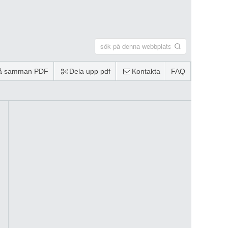
lå samman PDF
Dela upp pdf
Kontakta
FAQ