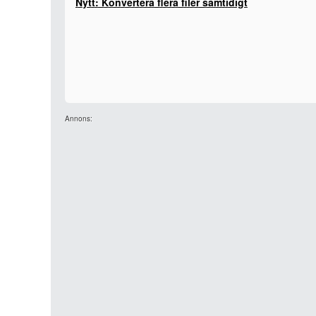
Nytt: Konvertera flera filer samtidigt
Annons: