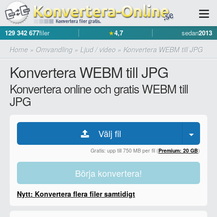
129 342 677
filer
★
4,7
sedan
2013
Home
»
Omvandling
»
Ljud / video
»
Konvertera WEBM till JPG
Konvertera WEBM till JPG
Konvertera online och gratis WEBM till
JPG
Välj fil
Gratis: upp till 750 MB per fil (
Premium: 20 GB
)
Börja konvertera!
Nytt: Konvertera flera filer samtidigt