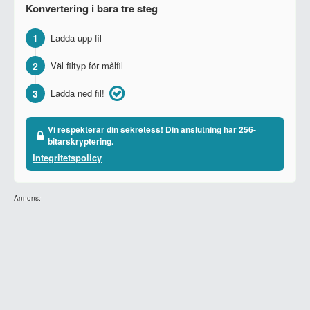
Konvertering i bara tre steg
1
Ladda upp fil
2
Väl filtyp för målfil
3
Ladda ned fil!
Vi respekterar din sekretess! Din anslutning har 256-
bitarskryptering.
Integritetspolicy
Annons: