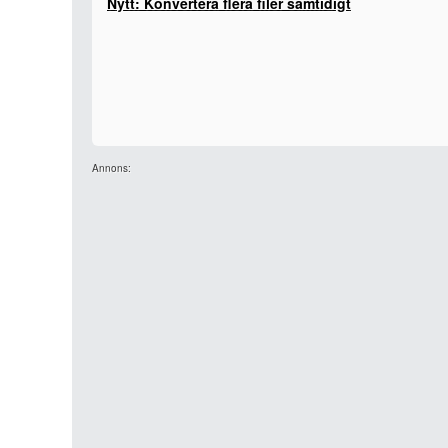
Nytt: Konvertera flera filer samtidigt
Annons: