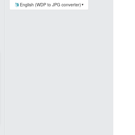
English (WDP to JPG converter)
▼