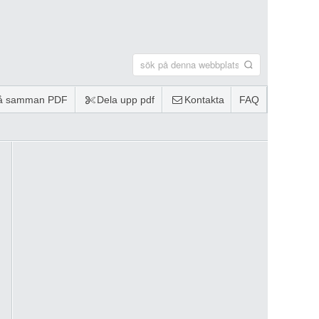
lå samman PDF
Dela upp pdf
Kontakta
FAQ