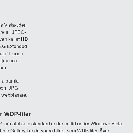
s Vista-tiden
are till JPEG-
även kallat
HD
JPEG Extended
der i teorin
djup och
nom.
göra gamla
ersom JPG-
ch webbläsare.
r WDP-filer
formatet som standard under en tid under Windows Vista-
oto Gallery kunde spara bilder som WDP-filer. Även