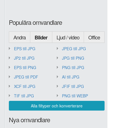
Populära omvandlare
Andra
Ljud / video
Office
Bilder
EPS till JPG
JPEG till JPG
JP2 till JPG
JPG till PNG
EPS till PNG
PNG till JPG
JPEG till PDF
AI till JPG
XCF till JPG
JFIF till JPG
TIF till JPG
PNG till WEBP
Alla filtyper och konverterare
Nya omvandlare