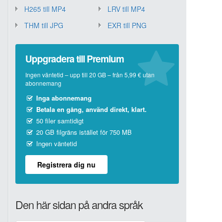
H265 till MP4
LRV till MP4
THM till JPG
EXR till PNG
Uppgradera till Premium
Ingen väntetid – upp till 20 GB – från 5,99 € utan
abonnemang
Inga abonnemang
Betala en gång, använd direkt, klart.
50 filer samtidigt
20 GB filgräns istället för 750 MB
Ingen väntetid
Registrera dig nu
Den här sidan på andra språk