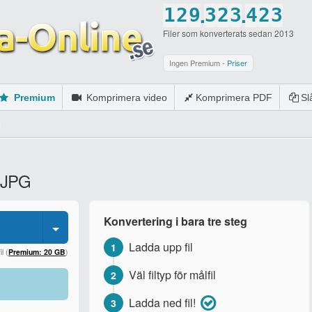
.
.
1
2
9
3
2
3
4
2
3
Filer som konverterats sedan 2013
2
3
0
4
3
4
5
3
4
3
4
5
4
5
6
4
5
Ingen Premium -
Priser
4
5
6
5
6
7
5
6
Premium
Komprimera video
Komprimera PDF
S
5
6
7
6
7
8
6
7
6
7
8
7
8
9
7
8
7
8
9
8
9
0
8
9
l JPG
8
9
0
9
0
9
0
9
0
0
0
Konvertering i bara tre steg
0
Ladda upp fil
1
l (
Premium: 20 GB
)
Väl filtyp för målfil
2
Ladda ned fil!
3