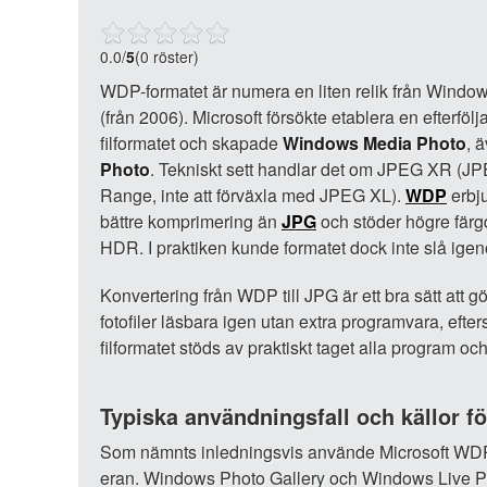
0.0
/
5
(0 röster)
WDP-formatet är numera en liten relik från Window
(från 2006). Microsoft försökte etablera en efterfölj
filformatet och skapade
Windows Media Photo
, 
Photo
. Tekniskt sett handlar det om JPEG XR (
Range, inte att förväxla med JPEG XL).
WDP
erbju
bättre komprimering än
JPG
och stöder högre färg
HDR. I praktiken kunde formatet dock inte slå ige
Konvertering från WDP till JPG är ett bra sätt att 
fotofiler läsbara igen utan extra programvara, eft
filformatet stöds av praktiskt taget alla program o
Typiska användningsfall och källor fö
Som nämnts inledningsvis använde Microsoft WDP-
eran. Windows Photo Gallery och Windows Live Ph