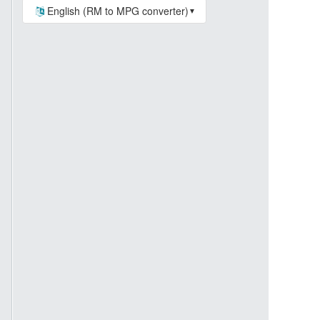
English (RM to MPG converter)
▼