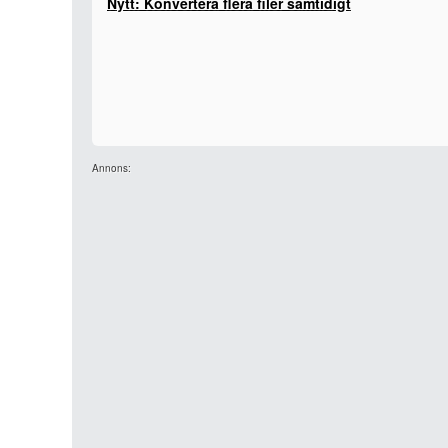
Nytt: Konvertera flera filer samtidigt
Annons: