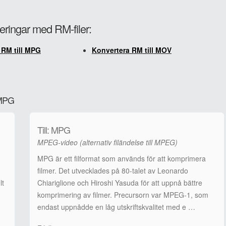
eringar med RM-filer:
 RM till MPG
Konvertera RM till MOV
l MPG
Till: MPG
MPEG-video (alternativ filändelse till MPEG)
MPG är ett filformat som används för att komprimera
filmer. Det utvecklades på 80-talet av Leonardo
lt
Chiariglione och Hiroshi Yasuda för att uppnå bättre
komprimering av filmer. Precursorn var MPEG-1, som
endast uppnådde en låg utskriftskvalitet med e …