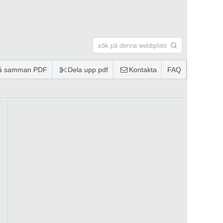
lå samman PDF
Dela upp pdf
Kontakta
FAQ