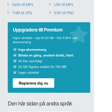
H265 till MP4
LRV till MP4
THM till JPG
EXR till PNG
Uppgradera till Premium
Ingen väntetid – upp till 20 GB – från 5,99 € utan
abonnemang
Inga abonnemang
Betala en gång, använd direkt, klart.
50 filer samtidigt
20 GB filgräns istället för 750 MB
Ingen väntetid
Registrera dig nu
Den här sidan på andra språk