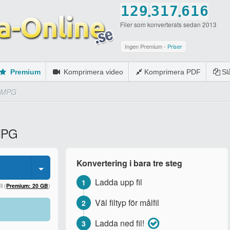
.
.
1
2
9
3
1
7
6
1
6
Filer som konverterats sedan 2013
2
3
0
4
2
8
7
2
7
3
4
5
3
9
8
3
8
Ingen Premium -
Priser
4
5
6
4
0
9
4
9
Premium
Komprimera video
Komprimera PDF
S
5
6
7
5
0
5
0
l MPG
6
7
8
6
6
7
8
9
7
7
 MPG
8
9
0
8
8
9
0
9
9
Konvertering i bara tre steg
0
0
0
Ladda upp fil
1
l (
Premium: 20 GB
)
Väl filtyp för målfil
2
Ladda ned fil!
3