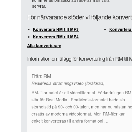
kommer automatiskt att raderas från våra
servrar.
För närvarande stöder vi följande konvert
Konvertera RM till MP3
Konvertera
Konvertera RM till MP4
Alla konverterare
Information om tillägg för konvertering från RM til
Från: RM
RealMedia-strömningsvideo (föråldrad)
RM-filformatet är ett videofilformat. Förkortningen RM
står för Real Media . RealMedia-formatet hade sin
storhetstid på 90- och 00-talen, men har nu nästan he
ersatts av moderna videoformat. Men RM-filer kan
enkelt konverteras till andra format onl …