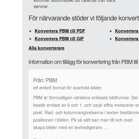
kommer automatiskt att raderas från våra
servrar.
För närvarande stöder vi följande konver
Konvertera PBM till PDF
Konvertera
Konvertera PBM till GIF
Konvertera
Alla konverterare
Information om tillägg för konvertering från PBM til
Från: PBM
ett enkelt format för svartvita bilder
PBM är förmodligen världens enklaste bildformat. Det
består endast av 0 och 1, och varje siffra motsvarar e
pixel. Rad- och kolumnangivelserna i texten bestämm
positionen i bilden. På så sätt kan man till och med
skapa bilder med en textredigerare …