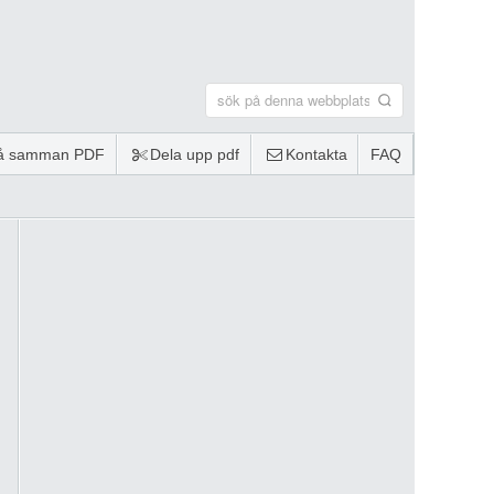
lå samman PDF
Dela upp pdf
Kontakta
FAQ