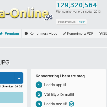
.
.
1
2
9
3
2
0
5
6
4
Filer som konverterats sedan 2013
2
3
0
4
3
1
6
7
5
3
4
5
4
2
7
8
6
Ingen Premium -
Priser
4
5
6
5
3
8
9
7
Premium
Komprimera video
Komprimera PDF
S
5
6
7
6
4
9
0
8
6
7
8
7
5
0
9
7
8
9
8
6
0
l JPG
8
9
0
9
7
9
0
0
8
Konvertering i bara tre steg
0
9
Ladda upp fil
1
0
l (
Premium: 20 GB
)
Väl filtyp för målfil
2
Ladda ned fil!
3