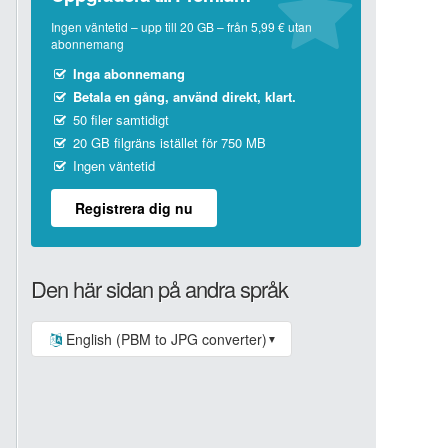
Ingen väntetid – upp till 20 GB – från 5,99 € utan
abonnemang
Inga abonnemang
Betala en gång, använd direkt, klart.
50 filer samtidigt
20 GB filgräns istället för 750 MB
Ingen väntetid
Registrera dig nu
Den här sidan på andra språk
English (PBM to JPG converter)
▼