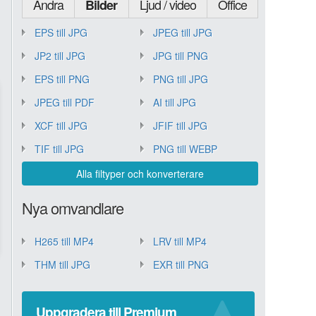
Andra
Ljud / video
Office
Bilder
EPS till JPG
JPEG till JPG
JP2 till JPG
JPG till PNG
EPS till PNG
PNG till JPG
JPEG till PDF
AI till JPG
XCF till JPG
JFIF till JPG
TIF till JPG
PNG till WEBP
Alla filtyper och konverterare
Nya omvandlare
H265 till MP4
LRV till MP4
THM till JPG
EXR till PNG
Uppgradera till Premium