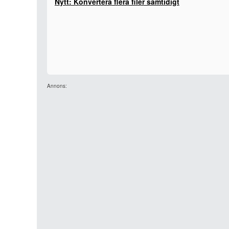
Nytt: Konvertera flera filer samtidigt
Annons: