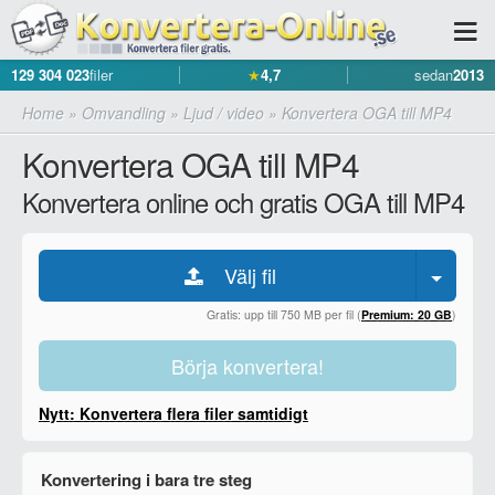
129 304 023
filer
★
4,7
sedan
2013
Home
»
Omvandling
»
Ljud / video
»
Konvertera OGA till MP4
Konvertera OGA till MP4
Konvertera online och gratis OGA till MP4
Välj fil
Gratis: upp till 750 MB per fil (
Premium: 20 GB
)
Börja konvertera!
Nytt: Konvertera flera filer samtidigt
Konvertering i bara tre steg