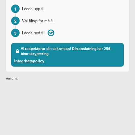
1
Ladda upp fil
2
Väl filtyp för målfil
3
Ladda ned fil!
Vi respekterar din sekretess! Din anslutning har 256-
bitarskryptering.
Integritetspolicy
Annons: