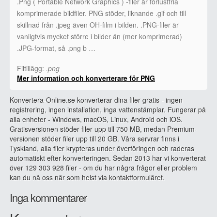
.Png ( Portable Network Graphics ) -filer är förlustfria
komprimerade bildfiler. PNG stöder, liknande .gif och till
skillnad från .jpeg även OH-film i bilden. .PNG-filer är
vanligtvis mycket större i bilder än (mer komprimerad)
.JPG-format, så .png b …
Filtillägg:
.png
Mer information och konverterare för PNG
Konvertera-Online.se konverterar dina filer gratis - ingen
registrering, ingen installation, inga vattenstämplar. Fungerar på
alla enheter - Windows, macOS, Linux, Android och iOS.
Gratisversionen stöder filer upp till 750 MB, medan Premium-
versionen stöder filer upp till 20 GB. Våra servrar finns i
Tyskland, alla filer krypteras under överföringen och raderas
automatiskt efter konverteringen. Sedan 2013 har vi konverterat
över 129 303 928 filer - om du har några frågor eller problem
kan du nå oss när som helst via kontaktformuläret.
Inga kommentarer