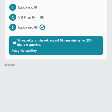
1
Ladda upp fil
2
Väl filtyp för målfil
3
Ladda ned fil!
Vi respekterar din sekretess! Din anslutning har 256-
bitarskryptering.
Integritetspolicy
Annons: