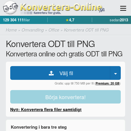
129 304 111
filer
★
4,7
sedan
2013
Home
»
Omvandling
»
Office
»
Konvertera ODT till PNG
Konvertera ODT till PNG
Konvertera online och gratis ODT till PNG
Välj fil
Gratis: upp till 750 MB per fil (
Premium: 20 GB
)
Börja konvertera!
Nytt: Konvertera flera filer samtidigt
Konvertering i bara tre steg