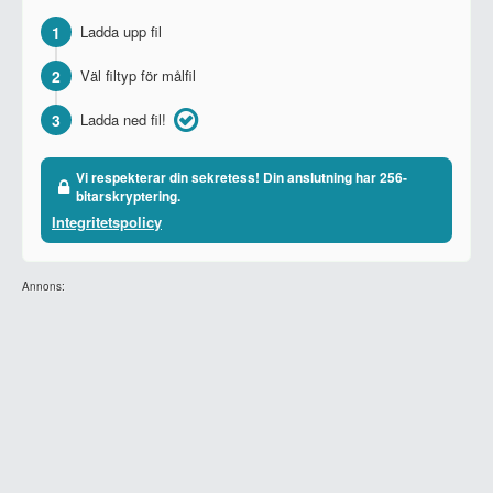
1
Ladda upp fil
2
Väl filtyp för målfil
3
Ladda ned fil!
Vi respekterar din sekretess! Din anslutning har 256-
bitarskryptering.
Integritetspolicy
Annons: