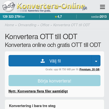
129 323 279
filer
★
4,7
sedan
2013
Home
»
Omvandling
»
Office
»
Konvertera OTT till ODT
Konvertera OTT till ODT
Konvertera online och gratis OTT till ODT
Välj fil
Gratis: upp till 750 MB per fil (
Premium: 20 GB
)
Börja konvertera!
Nytt: Konvertera flera filer samtidigt
Konvertering i bara tre steg