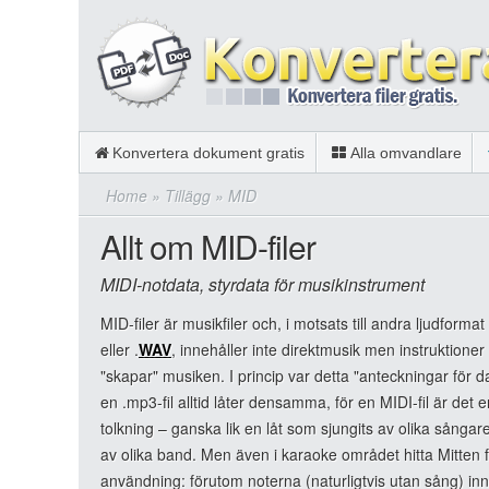
Konvertera dokument gratis
Alla omvandlare
Home
»
Tillägg
»
MID
Allt om MID-filer
MIDI-notdata, styrdata för musikinstrument
MID-filer är musikfiler och, i motsats till andra ljudformat
eller .
WAV
, innehåller inte direktmusik men instruktion
"skapar" musiken. I princip var detta "anteckningar för 
en .mp3-fil alltid låter densamma, för en MIDI-fil är det 
tolkning – ganska lik en låt som sjungits av olika sångare
av olika band. Men även i karaoke området hitta Mitten fi
användning: förutom noterna (naturligtvis utan sång) in