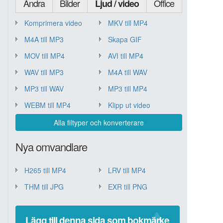
Andra
Bilder
Office
Ljud / video
Komprimera video
MKV till MP4
M4A till MP3
Skapa GIF
MOV till MP4
AVI till MP4
WAV till MP3
M4A till WAV
MP3 till WAV
MP3 till MP4
WEBM till MP4
Klipp ut video
Alla filtyper och konverterare
Nya omvandlare
H265 till MP4
LRV till MP4
THM till JPG
EXR till PNG
Lägg till denna sida som bokmärke