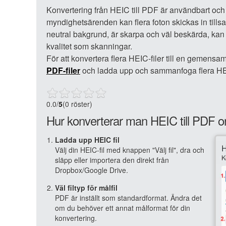
Konvertering från HEIC till PDF är användbart och 
myndighetsärenden kan flera foton skickas in tills
neutral bakgrund, är skarpa och väl beskärda, ka
kvalitet som skanningar.
För att konvertera flera HEIC-filer till en gemens
PDF-filer
och ladda upp och sammanfoga flera HEIC
0.0
/
5
(0 röster)
Hur konverterar man HEIC till PDF o
Ladda upp HEIC fil
Välj din HEIC-fil med knappen "Välj fil", dra och
släpp eller importera den direkt från
Dropbox/Google Drive.
Väl filtyp för målfil
PDF är inställt som standardformat. Ändra det
om du behöver ett annat målformat för din
konvertering.