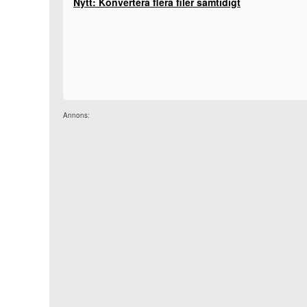
Nytt: Konvertera flera filer samtidigt
Annons: