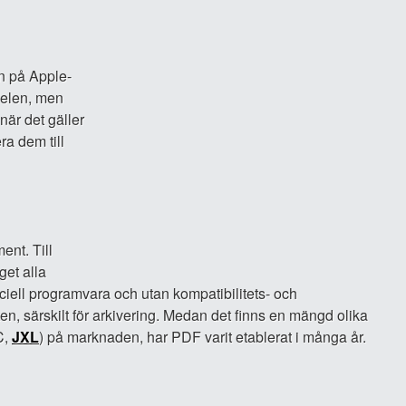
on på Apple-
rdelen, men
när det gäller
ra dem till
ent. Till
et alla
ciell programvara och utan kompatibilitets- och
ten, särskilt för arkivering. Medan det finns en mängd olika
C,
JXL
) på marknaden, har PDF varit etablerat i många år.