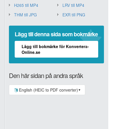
H265 till MP4
LRV till MP4
THM till JPG
EXR till PNG
Lägg till denna sida som bokmärke
Lägg till bokmärke för Konvertera-
Online.se
Den här sidan på andra språk
English (HEIC to PDF converter)
▼