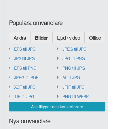
Populära omvandlare
Andra
Ljud / video
Office
Bilder
EPS till JPG
JPEG till JPG
JP2 till JPG
JPG till PNG
EPS till PNG
PNG till JPG
JPEG till PDF
AI till JPG
XCF till JPG
JFIF till JPG
TIF till JPG
PNG till WEBP
Alla filtyper och konverterare
Nya omvandlare