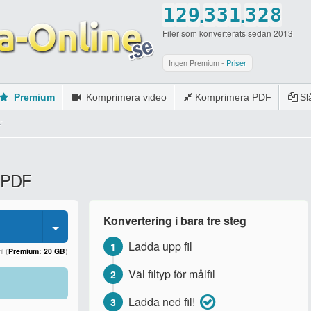
.
.
1
2
9
3
3
1
3
2
8
Filer som konverterats sedan 2013
2
3
0
4
4
2
4
3
9
3
4
5
5
3
5
4
0
Ingen Premium -
Priser
4
5
6
6
4
6
5
Premium
Komprimera video
Komprimera PDF
S
5
6
7
7
5
7
6
F
6
7
8
8
6
8
7
7
8
9
9
7
9
8
l PDF
8
9
0
0
8
0
9
9
0
9
0
Konvertering i bara tre steg
0
0
Ladda upp fil
1
l (
Premium: 20 GB
)
Väl filtyp för målfil
2
Ladda ned fil!
3