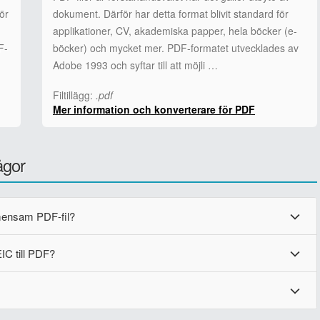
ör
dokument. Därför har detta format blivit standard för
applikationer, CV, akademiska papper, hela böcker (e-
F-
böcker) och mycket mer. PDF-formatet utvecklades av
Adobe 1993 och syftar till att möjli …
Filtillägg:
.pdf
Mer information och konverterare för PDF
ågor
emensam PDF-fil?
EIC till PDF?