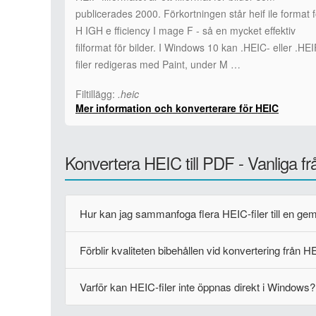
publicerades 2000. Förkortningen står heif ile format f
H IGH e fficiency I mage F - så en mycket effektiv
filformat för bilder. I Windows 10 kan .HEIC- eller .HEI
filer redigeras med Paint, under M …
Filtillägg:
.heic
Mer information och konverterare för HEIC
Konvertera HEIC till PDF - Vanliga fr
Hur kan jag sammanfoga flera HEIC-filer till en g
Förblir kvaliteten bibehållen vid konvertering från H
Varför kan HEIC-filer inte öppnas direkt i Windows?