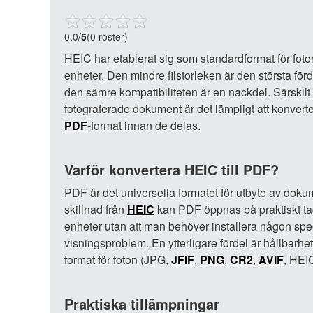
0.0
/
5
(0 röster)
HEIC har etablerat sig som standardformat för fot
enheter. Den mindre filstorleken är den största fö
den sämre kompatibiliteten är en nackdel. Särskilt 
fotograferade dokument är det lämpligt att konverte
PDF
-format innan de delas.
Varför konvertera HEIC till PDF?
PDF är det universella formatet för utbyte av dokum
skillnad från
HEIC
kan PDF öppnas på praktiskt tag
enheter utan att man behöver installera någon spe
visningsproblem. En ytterligare fördel är hållbarhe
format för foton (JPG,
JFIF
,
PNG
,
CR2
,
AVIF
, HEI
Praktiska tillämpningar