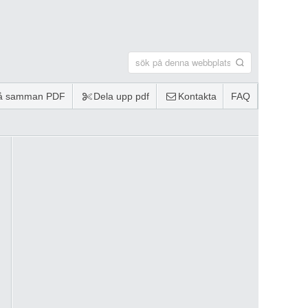
lå samman PDF
Dela upp pdf
Kontakta
FAQ