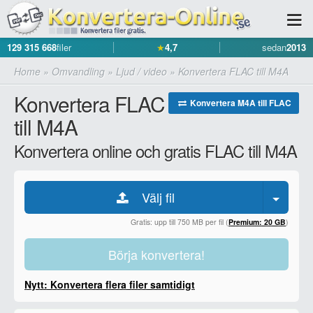
129 315 668
filer
★
4,7
sedan
2013
Home
»
Omvandling
»
Ljud / video
»
Konvertera FLAC till M4A
Konvertera FLAC
Konvertera M4A till FLAC
till M4A
Konvertera online och gratis FLAC till M4A
Välj fil
Gratis: upp till 750 MB per fil (
Premium: 20 GB
)
Börja konvertera!
Nytt: Konvertera flera filer samtidigt