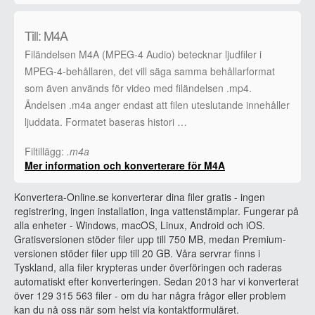
Till: M4A
Filändelsen M4A (MPEG-4 Audio) betecknar ljudfiler i
MPEG-4-behållaren, det vill säga samma behållarformat
som även används för video med filändelsen .mp4.
Ändelsen .m4a anger endast att filen uteslutande innehåller
ljuddata. Formatet baseras histori …
Filtillägg:
.m4a
Mer information och konverterare för M4A
Konvertera-Online.se konverterar dina filer gratis - ingen
registrering, ingen installation, inga vattenstämplar. Fungerar på
alla enheter - Windows, macOS, Linux, Android och iOS.
Gratisversionen stöder filer upp till 750 MB, medan Premium-
versionen stöder filer upp till 20 GB. Våra servrar finns i
Tyskland, alla filer krypteras under överföringen och raderas
automatiskt efter konverteringen. Sedan 2013 har vi konverterat
över 129 315 563 filer - om du har några frågor eller problem
kan du nå oss när som helst via kontaktformuläret.