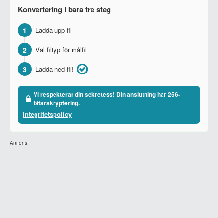
Konvertering i bara tre steg
1
Ladda upp fil
2
Väl filtyp för målfil
3
Ladda ned fil!
Vi respekterar din sekretess! Din anslutning har 256-
bitarskryptering.
Integritetspolicy
Annons: