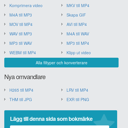
Komprimera video
MKV till MP4
M4A till MP3
Skapa GIF
MOV till MP4
AVI till MP4
WAV till MP3
M4A till WAV
MP3 till WAV
MP3 till MP4
WEBM till MP4
Klipp ut video
Alla filtyper och konverterare
Nya omvandlare
H265 till MP4
LRV till MP4
THM till JPG
EXR till PNG
Lägg till denna sida som bokmärke