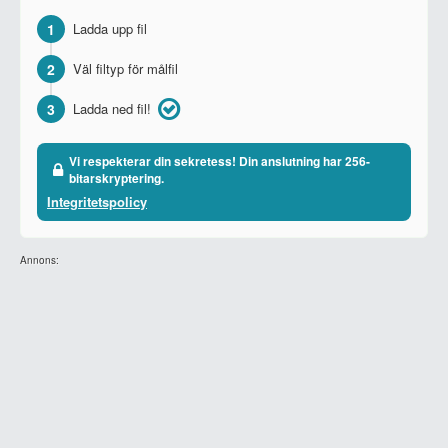
1
Ladda upp fil
2
Väl filtyp för målfil
3
Ladda ned fil!
Vi respekterar din sekretess! Din anslutning har 256-
bitarskryptering.
Integritetspolicy
Annons: