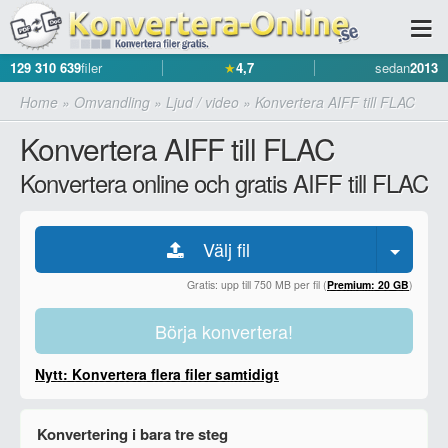
129 310 639
filer
★
4,7
sedan
2013
Home
»
Omvandling
»
Ljud / video
»
Konvertera AIFF till FLAC
Konvertera AIFF till FLAC
Konvertera online och gratis AIFF till FLAC
Välj fil
Gratis: upp till 750 MB per fil (
Premium: 20 GB
)
Börja konvertera!
Nytt: Konvertera flera filer samtidigt
Konvertering i bara tre steg