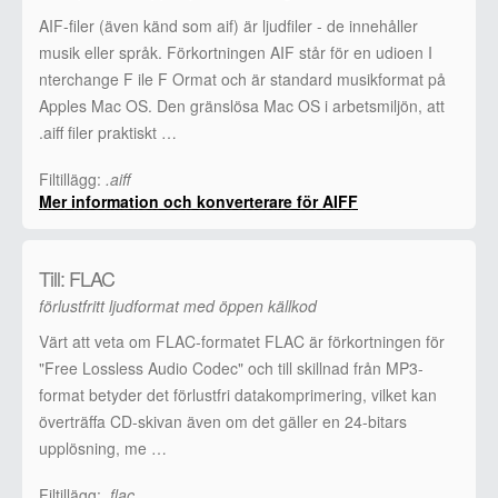
AIF-filer (även känd som aif) är ljudfiler - de innehåller
musik eller språk. Förkortningen AIF står för en udioen I
nterchange F ile F Ormat och är standard musikformat på
Apples Mac OS. Den gränslösa Mac OS i arbetsmiljön, att
.aiff filer praktiskt …
Filtillägg:
.aiff
Mer information och konverterare för AIFF
Till: FLAC
förlustfritt ljudformat med öppen källkod
Värt att veta om FLAC-formatet FLAC är förkortningen för
"Free Lossless Audio Codec" och till skillnad från MP3-
format betyder det förlustfri datakomprimering, vilket kan
överträffa CD-skivan även om det gäller en 24-bitars
upplösning, me …
Filtillägg:
.flac