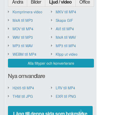
Andra
Bilder
Office
Ljud / video
Komprimera video
MKV till MP4
M4A till MP3
Skapa GIF
MOV till MP4
AVI till MP4
WAV till MP3
M4A till WAV
MP3 till WAV
MP3 till MP4
WEBM till MP4
Klipp ut video
Alla filtyper och konverterare
Nya omvandlare
H265 till MP4
LRV till MP4
THM till JPG
EXR till PNG
Lägg till denna sida som bokmärke