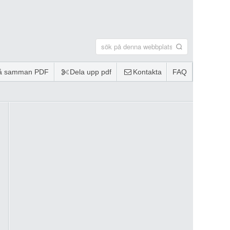
lå samman PDF
Dela upp pdf
Kontakta
FAQ