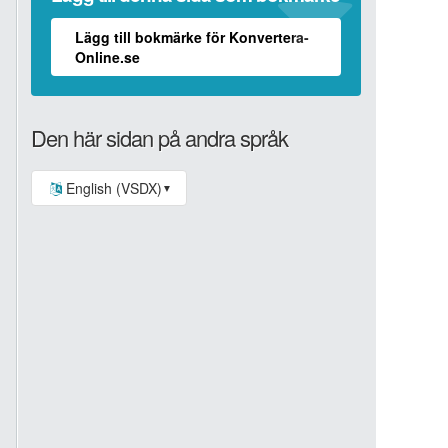
Lägg till bokmärke för Konvertera-
Online.se
Den här sidan på andra språk
English (VSDX)
▼