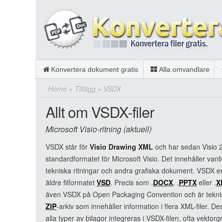
Konvertera dokument gratis
Alla omvandlare
Home
»
Tillägg
»
VSDX
Allt om VSDX-filer
Microsoft Visio-ritning (aktuell)
VSDX står för
Visio Drawing XML
och har sedan Visio 2
standardformatet för Microsoft Visio. Det innehåller vanl
tekniska ritningar och andra grafiska dokument. VSDX er
äldre filformatet
VSD
. Precis som .
DOCX
, .
PPTX
eller .
X
även VSDX på Open Packaging Convention och är teknisk
ZIP
-arkiv som innehåller information i flera XML-filer. 
alla typer av bilagor integreras i VSDX-filen, ofta vektor