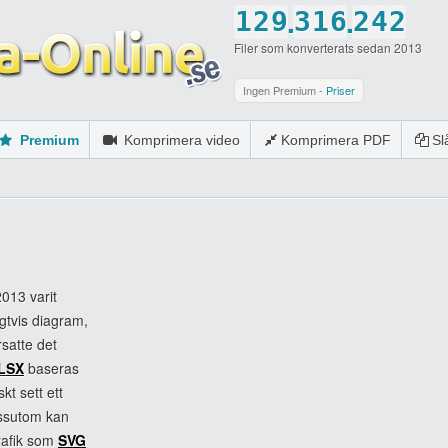
.
.
1
2
9
3
1
6
2
4
2
Filer som konverterats sedan 2013
2
3
0
4
2
7
3
5
3
3
4
5
3
8
4
6
4
Ingen Premium -
Priser
4
5
6
4
9
5
7
5
Premium
Komprimera video
Komprimera PDF
S
5
6
7
5
0
6
8
6
6
7
8
6
7
9
7
7
8
9
7
8
0
8
8
9
0
8
9
9
9
0
9
0
0
013 varit
igtvis diagram,
0
0
satte det
LSX
baseras
t sett ett
Dessutom kan
grafik som
SVG