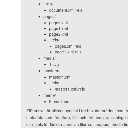
_rels/
document.xml.rels
pages/
pages.xml
page1.xml
page2.xml
_rels/
pages.xml.rels
page1.xml.rels
media/
1.svg
masters/
master1.xml
_rels/
master1.xml.rels
theme/
theme1.xml
ZIP-arkivet är alltså uppdelat i tre huvudområden, som å
metadata som författare, titel och förhandsgranskningsbild
och _rels för länkarna mellan filerna. I mappen media fi