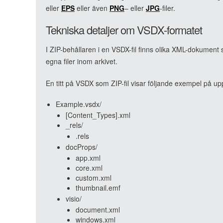
eller
EPS
eller även
PNG
– eller
JPG
-filer.
Tekniska detaljer om VSDX-formatet
I ZIP-behållaren i en VSDX-fil finns olika XML-dokument s
egna filer inom arkivet.
En titt på VSDX som ZIP-fil visar följande exempel på u
Example.vsdx/
[Content_Types].xml
_rels/
.rels
docProps/
app.xml
core.xml
custom.xml
thumbnail.emf
visio/
document.xml
windows.xml