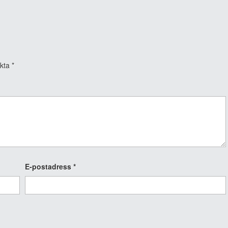
rkta
*
E-postadress
*