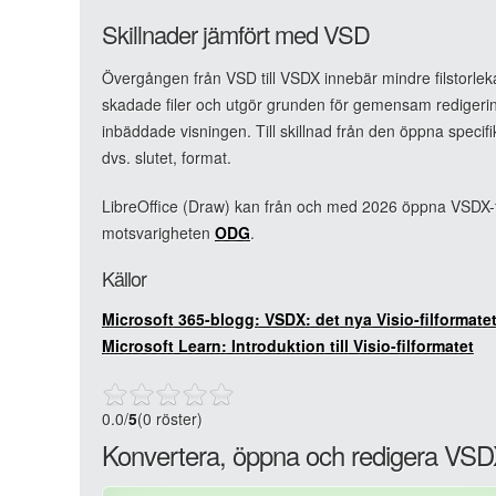
Skillnader jämfört med VSD
Övergången från VSD till VSDX innebär mindre filstorlekar
skadade filer och utgör grunden för gemensam redigering
inbäddade visningen. Till skillnad från den öppna specifi
dvs. slutet, format.
LibreOffice (Draw) kan från och med 2026 öppna VSDX-fi
motsvarigheten
ODG
.
Källor
Microsoft 365-blogg: VSDX: det nya Visio-filformate
Microsoft Learn: Introduktion till Visio-filformatet
0.0
/
5
(0 röster)
Konvertera, öppna och redigera VSDX