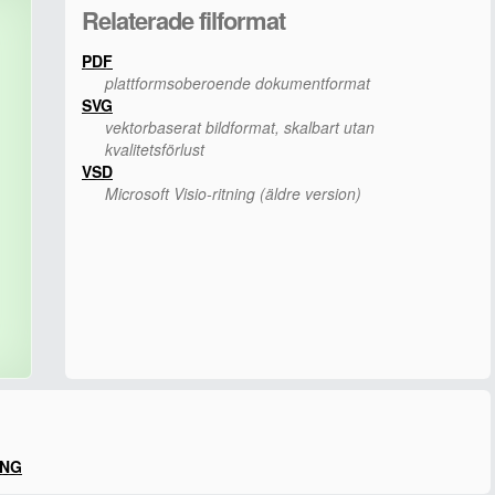
Relaterade filformat
PDF
plattformsoberoende dokumentformat
SVG
vektorbaserat bildformat, skalbart utan
kvalitetsförlust
VSD
Microsoft Visio-ritning (äldre version)
PNG