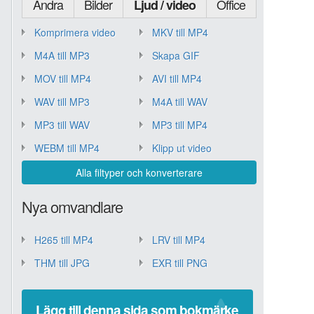
Andra
Bilder
Office
Ljud / video
Komprimera video
MKV till MP4
M4A till MP3
Skapa GIF
MOV till MP4
AVI till MP4
WAV till MP3
M4A till WAV
MP3 till WAV
MP3 till MP4
WEBM till MP4
Klipp ut video
Alla filtyper och konverterare
Nya omvandlare
H265 till MP4
LRV till MP4
THM till JPG
EXR till PNG
Lägg till denna sida som bokmärke