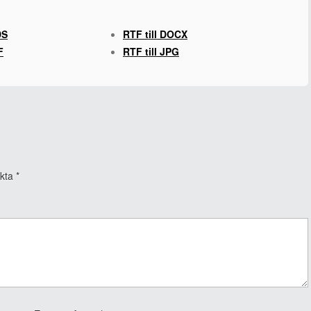
DS
RTF till DOCX
F
RTF till JPG
rkta
*