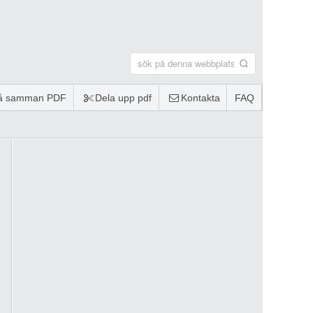
lå samman PDF
Dela upp pdf
Kontakta
FAQ