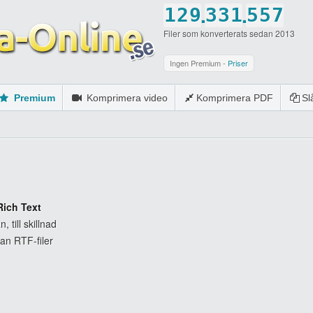
.
.
1
2
9
3
3
1
5
5
7
Filer som konverterats sedan 2013
2
3
0
4
4
2
6
6
8
3
4
5
5
3
7
7
9
Ingen Premium -
Priser
4
5
6
6
4
8
8
0
Premium
Komprimera video
Komprimera PDF
S
5
6
7
7
5
9
9
6
7
8
8
6
0
0
7
8
9
9
7
8
9
0
0
8
9
0
9
Rich Text
, till skillnad
0
0
an RTF-filer