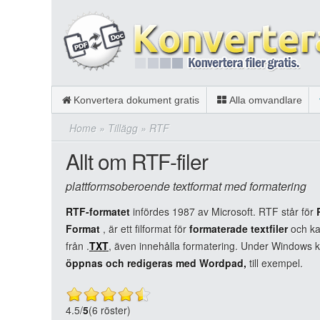
Konvertera dokument gratis
Alla omvandlare
Home
»
Tillägg
»
RTF
Allt om RTF-filer
plattformsoberoende textformat med formatering
RTF-formatet
infördes 1987 av Microsoft. RTF står för
Format
, är ett filformat för
formaterade textfiler
och kan
från .
TXT
, även innehålla formatering. Under Windows k
öppnas och redigeras med Wordpad,
till exempel.
4.5
/
5
(6 röster)