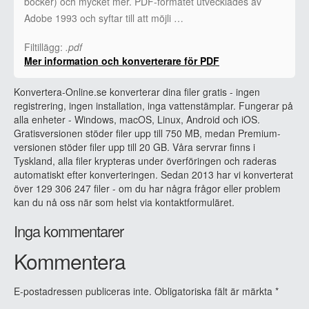
böcker) och mycket mer. PDF-formatet utvecklades av
Adobe 1993 och syftar till att möjli …
Filtillägg:
.pdf
Mer information och konverterare för PDF
Konvertera-Online.se konverterar dina filer gratis - ingen
registrering, ingen installation, inga vattenstämplar. Fungerar på
alla enheter - Windows, macOS, Linux, Android och iOS.
Gratisversionen stöder filer upp till 750 MB, medan Premium-
versionen stöder filer upp till 20 GB. Våra servrar finns i
Tyskland, alla filer krypteras under överföringen och raderas
automatiskt efter konverteringen. Sedan 2013 har vi konverterat
över 129 306 247 filer - om du har några frågor eller problem
kan du nå oss när som helst via kontaktformuläret.
Inga kommentarer
Kommentera
E-postadressen publiceras inte.
Obligatoriska fält är märkta
*