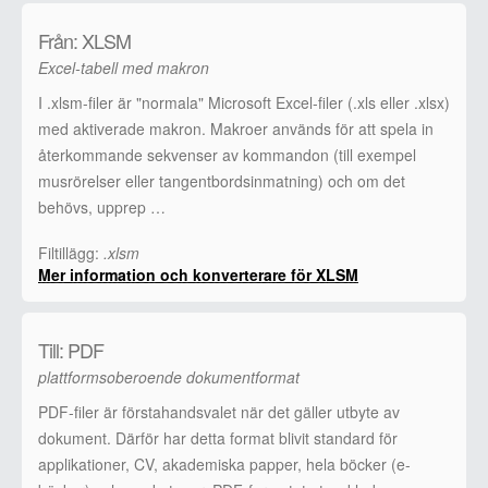
Från: XLSM
Excel-tabell med makron
I .xlsm-filer är "normala" Microsoft Excel-filer (.xls eller .xlsx)
med aktiverade makron. Makroer används för att spela in
återkommande sekvenser av kommandon (till exempel
musrörelser eller tangentbordsinmatning) och om det
behövs, upprep …
Filtillägg:
.xlsm
Mer information och konverterare för XLSM
Till: PDF
plattformsoberoende dokumentformat
PDF-filer är förstahandsvalet när det gäller utbyte av
dokument. Därför har detta format blivit standard för
applikationer, CV, akademiska papper, hela böcker (e-