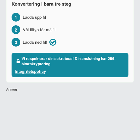
Konvertering i bara tre steg
1
Ladda upp fil
2
Väl filtyp för målfil
3
Ladda ned fil!
Vi respekterar din sekretess! Din anslutning har 256-
bitarskryptering.
Integritetspolicy
Annons: