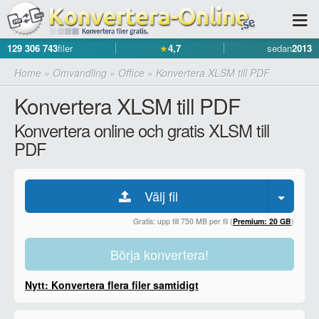
129 306 743
filer
★
4,7
sedan
2013
Home
»
Omvandling
»
Office
»
Konvertera XLSM till PDF
Konvertera XLSM till PDF
Konvertera online och gratis XLSM till
PDF
Välj fil
Gratis: upp till 750 MB per fil (
Premium: 20 GB
)
Börja konvertera!
Nytt: Konvertera flera filer samtidigt