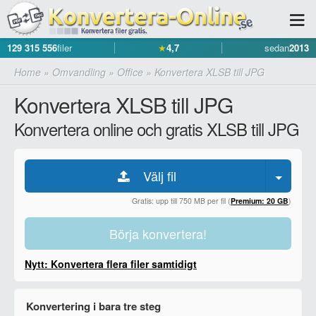
129 315 556
filer
★
4,7
sedan
2013
Home
»
Omvandling
»
Office
»
Konvertera XLSB till JPG
Konvertera XLSB till JPG
Konvertera online och gratis XLSB till JPG
Välj fil
Gratis: upp till 750 MB per fil (
Premium: 20 GB
)
Börja konvertera!
Nytt: Konvertera flera filer samtidigt
Konvertering i bara tre steg