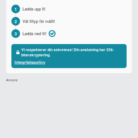
1
Ladda upp fil
2
Väl filtyp för målfil
3
Ladda ned fil!
Vi respekterar din sekretess! Din anslutning har 256-
bitarskryptering.
Integritetspolicy
Annons: