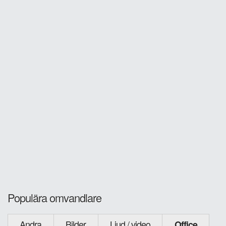
Populära omvandlare
Andra
Bilder
Ljud / video
Office