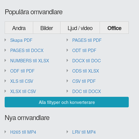
Populära omvandlare
Andra
Bilder
Ljud / video
Office
Skapa PDF
PAGES till PDF
PAGES till DOCX
ODT till PDF
NUMBERS till XLSX
DOCX till DOC
ODF till PDF
ODS till XLSX
XLS till CSV
CSV till PDF
XLSX till CSV
DOC till DOCX
Alla filtyper och konverterare
Nya omvandlare
H265 till MP4
LRV till MP4