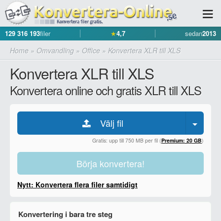
129 316 193
filer
★
4,7
sedan
2013
Home
»
Omvandling
»
Office
»
Konvertera XLR till XLS
Konvertera XLR till XLS
Konvertera online och gratis XLR till XLS
Välj fil
Gratis: upp till 750 MB per fil (
Premium: 20 GB
)
Börja konvertera!
Nytt: Konvertera flera filer samtidigt
Konvertering i bara tre steg