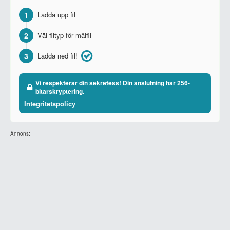
1
Ladda upp fil
2
Väl filtyp för målfil
3
Ladda ned fil!
Vi respekterar din sekretess! Din anslutning har 256-
bitarskryptering.
Integritetspolicy
Annons: