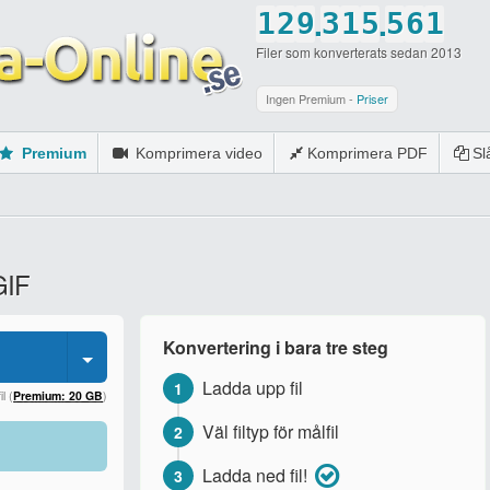
.
.
1
2
9
3
1
5
5
6
1
Filer som konverterats sedan 2013
2
3
0
4
2
6
6
7
2
3
4
5
3
7
7
8
3
Ingen Premium -
Priser
4
5
6
4
8
8
9
4
Premium
Komprimera video
Komprimera PDF
S
5
6
7
5
9
9
0
5
6
7
8
6
0
0
6
7
8
9
7
7
GIF
8
9
0
8
8
9
0
9
9
Konvertering i bara tre steg
0
0
0
Ladda upp fil
1
l (
Premium: 20 GB
)
Väl filtyp för målfil
2
Ladda ned fil!
3