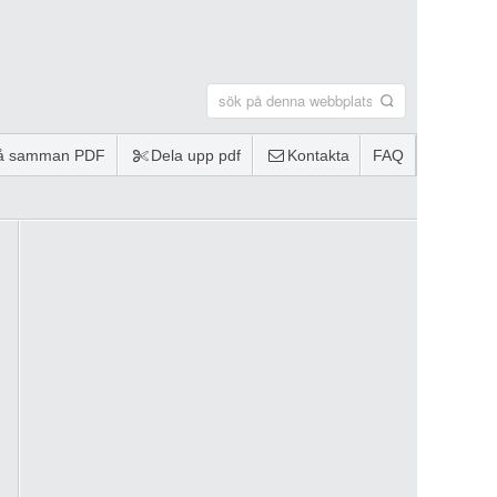
lå samman PDF
Dela upp pdf
Kontakta
FAQ