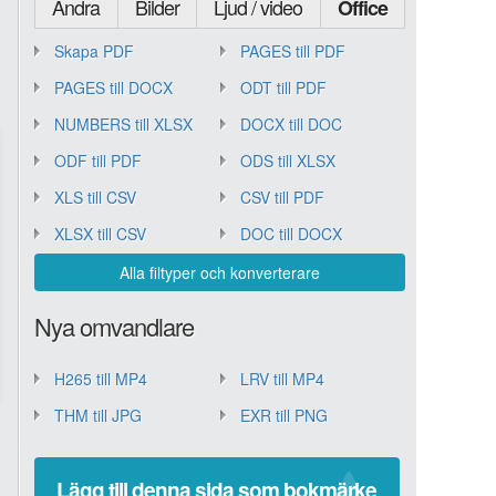
Andra
Bilder
Ljud / video
Office
Skapa PDF
PAGES till PDF
PAGES till DOCX
ODT till PDF
NUMBERS till XLSX
DOCX till DOC
ODF till PDF
ODS till XLSX
XLS till CSV
CSV till PDF
XLSX till CSV
DOC till DOCX
Alla filtyper och konverterare
Nya omvandlare
H265 till MP4
LRV till MP4
THM till JPG
EXR till PNG
Lägg till denna sida som bokmärke