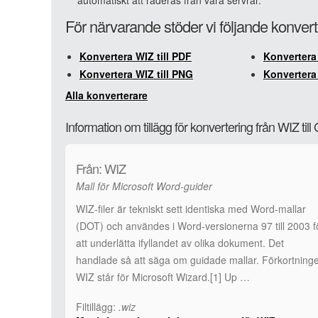
automatiskt att raderas från våra servrar.
För närvarande stöder vi följande konvert
Konvertera WIZ till PDF
Konvertera 
Konvertera WIZ till PNG
Konvertera 
Alla konverterare
Information om tillägg för konvertering från WIZ till
Från: WIZ
Mall för Microsoft Word-guider
WIZ-filer är tekniskt sett identiska med Word-mallar
(DOT) och användes i Word-versionerna 97 till 2003 f
att underlätta ifyllandet av olika dokument. Det
handlade så att säga om guidade mallar. Förkortning
WIZ står för Microsoft Wizard.[1] Up …
Filtillägg:
.wiz