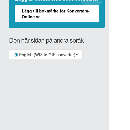
Lägg till bokmärke för Konvertera-
Online.se
Den här sidan på andra språk
English (WIZ to GIF converter)
▼