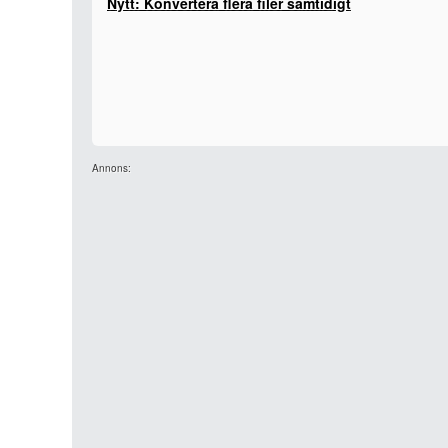
Nytt: Konvertera flera filer samtidigt
Annons: