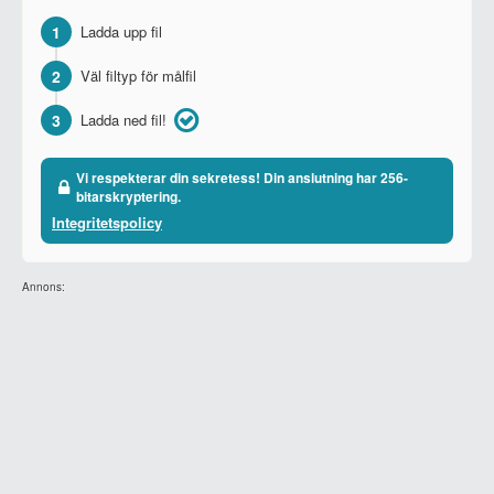
1
Ladda upp fil
2
Väl filtyp för målfil
3
Ladda ned fil!
Vi respekterar din sekretess! Din anslutning har 256-
bitarskryptering.
Integritetspolicy
Annons: