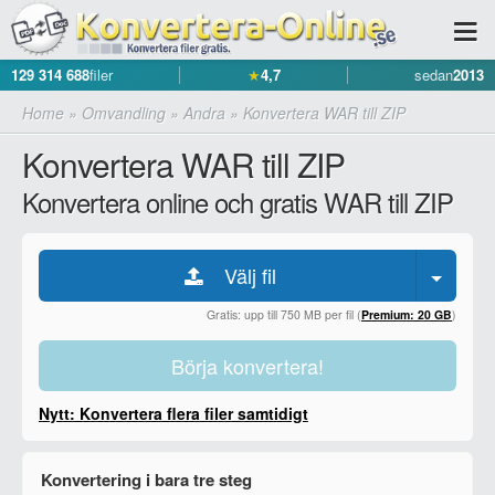
129 314 688
filer
★
4,7
sedan
2013
Home
»
Omvandling
»
Andra
»
Konvertera WAR till ZIP
Konvertera WAR till ZIP
Konvertera online och gratis WAR till ZIP
Välj fil
Gratis: upp till 750 MB per fil (
Premium: 20 GB
)
Börja konvertera!
Nytt: Konvertera flera filer samtidigt
Konvertering i bara tre steg