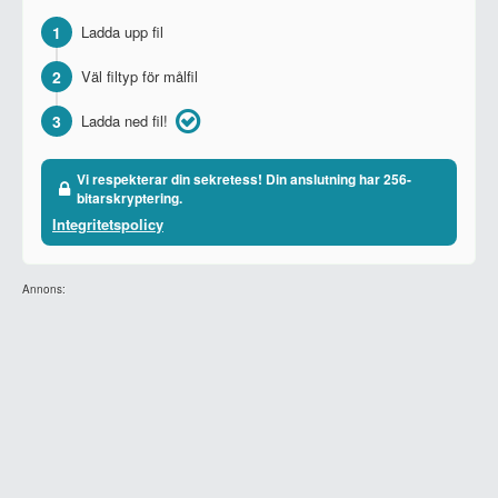
1
Ladda upp fil
2
Väl filtyp för målfil
3
Ladda ned fil!
Vi respekterar din sekretess! Din anslutning har 256-
bitarskryptering.
Integritetspolicy
Annons: