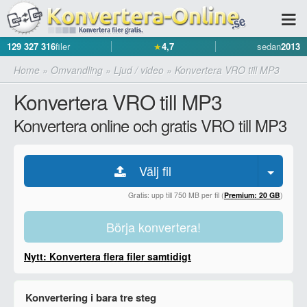
129 327 316
filer
★
4,7
sedan
2013
Home
»
Omvandling
»
Ljud / video
»
Konvertera VRO till MP3
Konvertera VRO till MP3
Konvertera online och gratis VRO till MP3
Välj fil
Gratis: upp till 750 MB per fil (
Premium: 20 GB
)
Börja konvertera!
Nytt: Konvertera flera filer samtidigt
Konvertering i bara tre steg