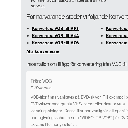
kommer automatiskt att raderas från våra
servrar.
För närvarande stöder vi följande konver
Konvertera VOB till MP3
Konvertera
Konvertera VOB till M4A
Konvertera 
Konvertera VOB till MOV
Konvertera 
Alla konverterare
Information om tillägg för konvertering från VOB ti
Från: VOB
DVD-format
VOB-filer finns vanligtvis på DVD-skivor. Till exempel 
DVD-skivor med gamla VHS-videor eller dina privata
videoinspelningar. Dessa filer har vanligtvis ett specifi
namngivningsschema som "VIDEO_TS.VOB" (för DVD
skivans titelmeny) eller …