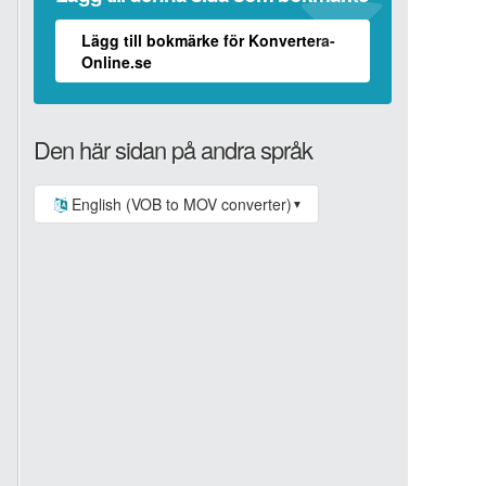
Lägg till bokmärke för Konvertera-
Online.se
Den här sidan på andra språk
English (VOB to MOV converter)
▼