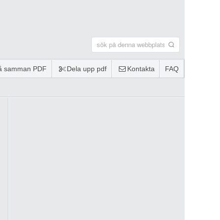
lå samman PDF
Dela upp pdf
Kontakta
FAQ