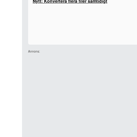
Nytt: Konvertera flera filer samtidigt
Annons: