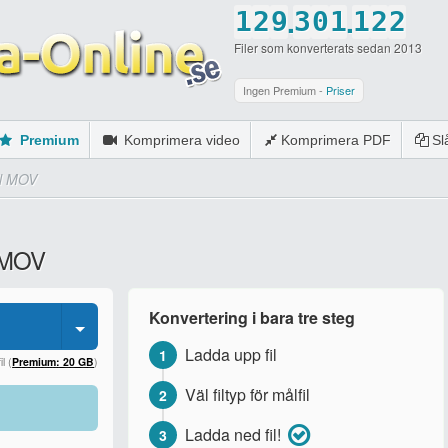
.
.
1
2
9
3
0
1
1
2
2
Filer som konverterats sedan 2013
2
3
0
4
1
2
2
3
3
3
4
5
2
3
3
4
4
Ingen Premium -
Priser
4
5
6
3
4
4
5
5
Premium
Komprimera video
Komprimera PDF
S
5
6
7
4
5
5
6
6
ll MOV
6
7
8
5
6
6
7
7
7
8
9
6
7
7
8
8
l MOV
8
9
0
7
8
8
9
9
9
0
8
9
9
0
0
Konvertering i bara tre steg
0
9
0
0
Ladda upp fil
1
0
l (
Premium: 20 GB
)
Väl filtyp för målfil
2
Ladda ned fil!
3