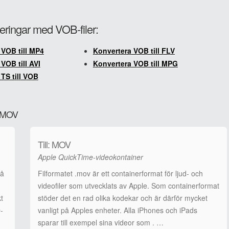
teringar med VOB-filer:
 VOB till MP4
Konvertera VOB till FLV
VOB till AVI
Konvertera VOB till MPG
TS till VOB
ll MOV
Till: MOV
Apple QuickTime-videokontainer
på
Filformatet .mov är ett containerformat för ljud- och
videofiler som utvecklats av Apple. Som containerformat
kt
stöder det en rad olika kodekar och är därför mycket
-
vanligt på Apples enheter. Alla iPhones och iPads
sparar till exempel sina videor som . …