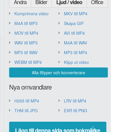
Andra
Bilder
Office
Ljud / video
Komprimera video
MKV till MP4
M4A till MP3
Skapa GIF
MOV till MP4
AVI till MP4
WAV till MP3
M4A till WAV
MP3 till WAV
MP3 till MP4
WEBM till MP4
Klipp ut video
Alla filtyper och konverterare
Nya omvandlare
H265 till MP4
LRV till MP4
THM till JPG
EXR till PNG
Lägg till denna sida som bokmärke