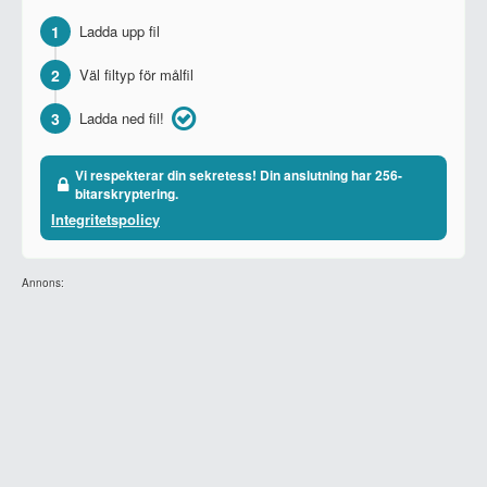
1
Ladda upp fil
2
Väl filtyp för målfil
3
Ladda ned fil!
Vi respekterar din sekretess! Din anslutning har 256-
bitarskryptering.
Integritetspolicy
Annons: