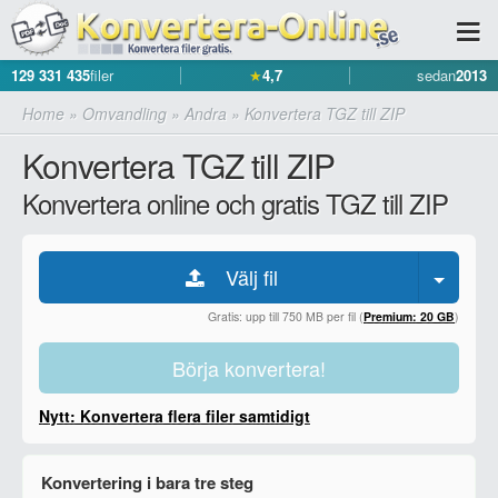
129 331 435
filer
★
4,7
sedan
2013
Home
»
Omvandling
»
Andra
»
Konvertera TGZ till ZIP
Konvertera TGZ till ZIP
Konvertera online och gratis TGZ till ZIP
Välj fil
Gratis: upp till 750 MB per fil (
Premium: 20 GB
)
Börja konvertera!
Nytt: Konvertera flera filer samtidigt
Konvertering i bara tre steg