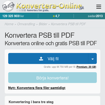
129 325 903
filer
★
4,7
sedan
2013
Home
»
Omvandling
»
Bilder
»
Konvertera PSB till PDF
Konvertera PSB till PDF
Konvertera online och gratis PSB till PDF
Välj fil
Gratis: upp till 750 MB per fil (
Premium: 20 GB
)
Börja konvertera!
Nytt: Konvertera flera filer samtidigt
Konvertering i bara tre steg