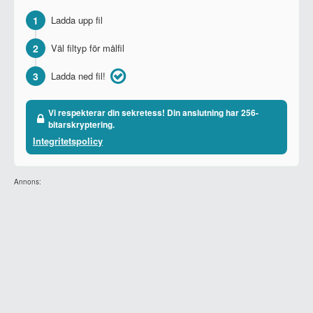
1
Ladda upp fil
2
Väl filtyp för målfil
3
Ladda ned fil!
Vi respekterar din sekretess! Din anslutning har 256-
bitarskryptering.
Integritetspolicy
Annons: