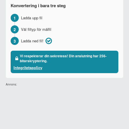
Konvertering i bara tre steg
1
Ladda upp fil
2
Väl filtyp för målfil
3
Ladda ned fil!
Vi respekterar din sekretess! Din anslutning har 256-
bitarskryptering.
Integritetspolicy
Annons: