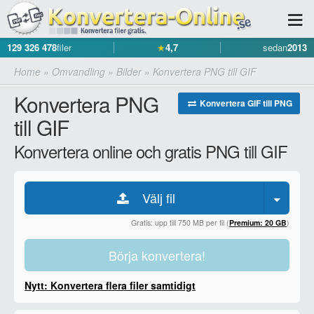
129 326 478
filer
★
4,7
sedan
2013
Home
»
Omvandling
»
Bilder
»
Konvertera PNG till GIF
Konvertera PNG
Konvertera GIF till PNG
till GIF
Konvertera online och gratis PNG till GIF
Välj fil
Gratis: upp till 750 MB per fil (
Premium: 20 GB
)
Börja konvertera!
Nytt: Konvertera flera filer samtidigt