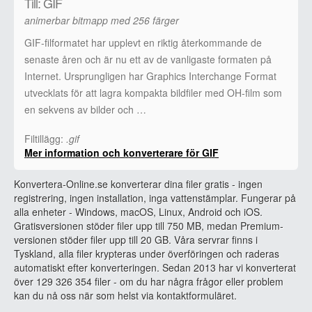
Till: GIF
animerbar bitmapp med 256 färger
GIF-filformatet har upplevt en riktig återkommande de
senaste åren och är nu ett av de vanligaste formaten på
Internet. Ursprungligen har Graphics Interchange Format
utvecklats för att lagra kompakta bildfiler med OH-film som
en sekvens av bilder och …
Filtillägg:
.gif
Mer information och konverterare för GIF
Konvertera-Online.se konverterar dina filer gratis - ingen
registrering, ingen installation, inga vattenstämplar. Fungerar på
alla enheter - Windows, macOS, Linux, Android och iOS.
Gratisversionen stöder filer upp till 750 MB, medan Premium-
versionen stöder filer upp till 20 GB. Våra servrar finns i
Tyskland, alla filer krypteras under överföringen och raderas
automatiskt efter konverteringen. Sedan 2013 har vi konverterat
över 129 326 354 filer - om du har några frågor eller problem
kan du nå oss när som helst via kontaktformuläret.