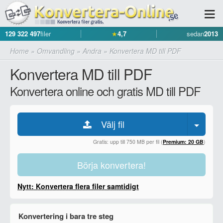
129 322 497
filer
★
4,7
sedan
2013
Home
»
Omvandling
»
Andra
»
Konvertera MD till PDF
Konvertera MD till PDF
Konvertera online och gratis MD till PDF
Välj fil
Gratis: upp till 750 MB per fil (
Premium: 20 GB
)
Börja konvertera!
Nytt: Konvertera flera filer samtidigt
Konvertering i bara tre steg