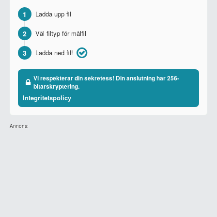
1
Ladda upp fil
2
Väl filtyp för målfil
3
Ladda ned fil!
Vi respekterar din sekretess! Din anslutning har 256-
bitarskryptering.
Integritetspolicy
Annons: