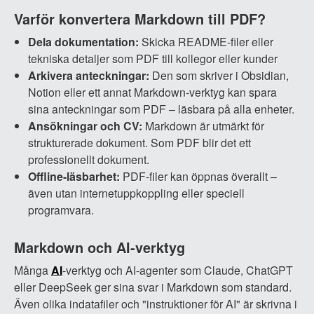
Varför konvertera Markdown till PDF?
Dela dokumentation:
Skicka README-filer eller
tekniska detaljer som PDF till kollegor eller kunder
Arkivera anteckningar:
Den som skriver i Obsidian,
Notion eller ett annat Markdown-verktyg kan spara
sina anteckningar som PDF – läsbara på alla enheter.
Ansökningar och CV:
Markdown är utmärkt för
strukturerade dokument. Som PDF blir det ett
professionellt dokument.
Offline-läsbarhet:
PDF-filer kan öppnas överallt –
även utan internetuppkoppling eller speciell
programvara.
Markdown och AI-verktyg
Många
AI
-verktyg och AI-agenter som Claude, ChatGPT
eller DeepSeek ger sina svar i Markdown som standard.
Även olika indatafiler och "instruktioner för AI" är skrivna i