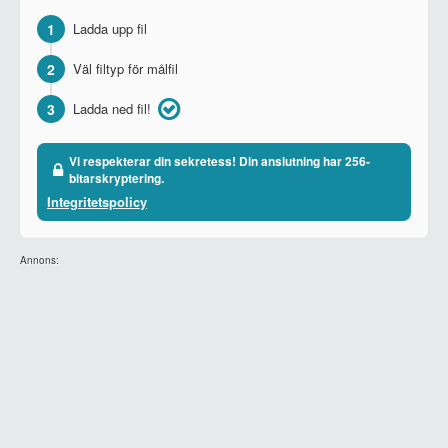
1
Ladda upp fil
2
Väl filtyp för målfil
3
Ladda ned fil!
Vi respekterar din sekretess! Din anslutning har 256-
bitarskryptering.
Integritetspolicy
Annons: