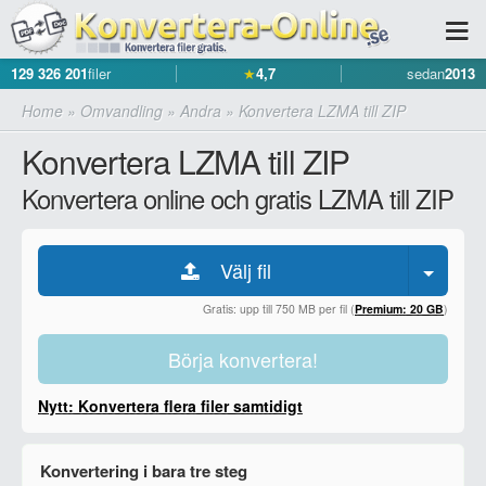
129 326 201
filer
★
4,7
sedan
2013
Home
»
Omvandling
»
Andra
»
Konvertera LZMA till ZIP
Konvertera LZMA till ZIP
Konvertera online och gratis LZMA till ZIP
Välj fil
Gratis: upp till 750 MB per fil (
Premium: 20 GB
)
Börja konvertera!
Nytt: Konvertera flera filer samtidigt
Konvertering i bara tre steg