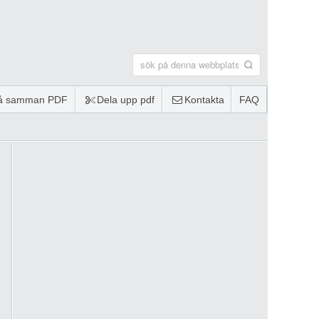
lå samman PDF
Dela upp pdf
Kontakta
FAQ