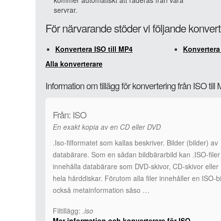
kommer automatiskt att raderas från våra
servrar.
För närvarande stöder vi följande konvert
Konvertera ISO till MP4
Konvertera 
Alla konverterare
Information om tillägg för konvertering från ISO till
Från: ISO
En exakt kopia av en CD eller DVD
.Iso-filformatet som kallas beskriver. Bilder (bilder) av
databärare. Som en sådan bildbärarbild kan .ISO-filer
innehålla databärare som DVD-skivor, CD-skivor eller
hela hårddiskar. Förutom alla filer innehåller en ISO-bi
också metainformation såso …
Filtillägg:
.iso
Mer information och konverterare för ISO