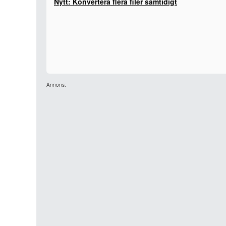
Nytt: Konvertera flera filer samtidigt
Annons: