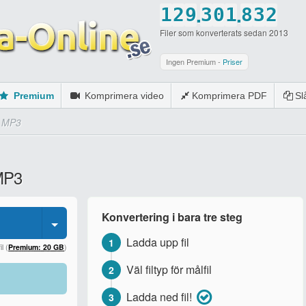
.
.
1
2
9
3
0
1
8
3
2
Filer som konverterats sedan 2013
2
3
0
4
1
2
9
4
3
3
4
5
2
3
0
5
4
Ingen Premium -
Priser
4
5
6
3
4
6
5
Premium
Komprimera video
Komprimera PDF
S
5
6
7
4
5
7
6
l MP3
6
7
8
5
6
8
7
7
8
9
6
7
9
8
 MP3
8
9
0
7
8
0
9
9
0
8
9
0
Konvertering i bara tre steg
0
9
0
Ladda upp fil
1
0
l (
Premium: 20 GB
)
Väl filtyp för målfil
2
Ladda ned fil!
3