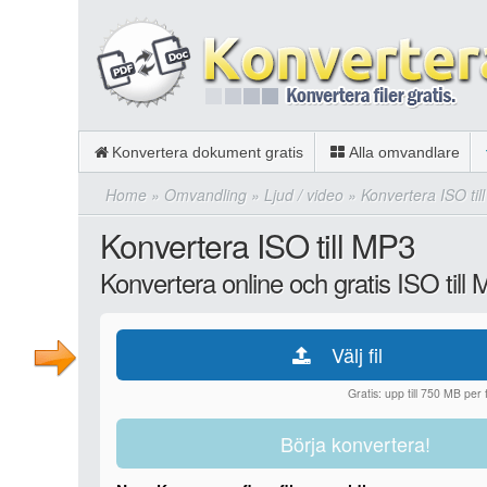
Konvertera dokument gratis
Alla omvandlare
Home
»
Omvandling
»
Ljud / video
»
Konvertera ISO til
Konvertera ISO till MP3
Konvertera online och gratis ISO till
Välj fil
Gratis: upp till 750 MB per fi
Börja konvertera!