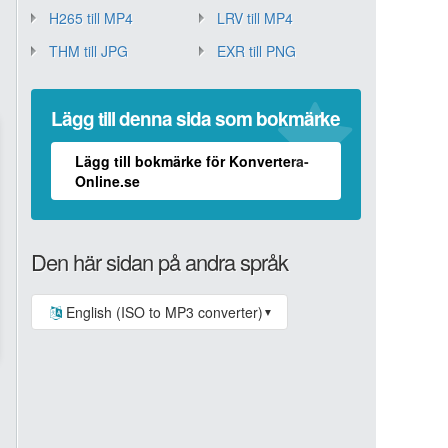
H265 till MP4
LRV till MP4
THM till JPG
EXR till PNG
Lägg till denna sida som bokmärke
Lägg till bokmärke för Konvertera-
Online.se
Den här sidan på andra språk
English (ISO to MP3 converter)
▼