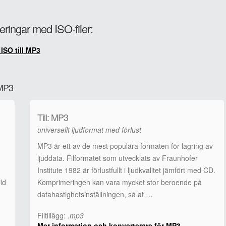
eringar med ISO-filer:
ISO till MP3
 MP3
Till: MP3
universellt ljudformat med förlust
MP3 är ett av de mest populära formaten för lagring av
ljuddata. Filformatet som utvecklats av Fraunhofer
Institute 1982 är förlustfullt i ljudkvalitet jämfört med CD.
ld
Komprimeringen kan vara mycket stor beroende på
datahastighetsinställningen, så at …
Filtillägg:
.mp3
Mer information och konverterare för MP3