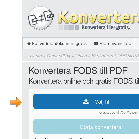
Konvertera dokument gratis
Alla omvandlare
Home
»
Omvandling
»
Office
»
Konvertera FODS till P
Konvertera FODS till PDF
Konvertera online och gratis FODS ti
Välj fil
Gratis: upp till 750 MB per fi
Börja konvertera!