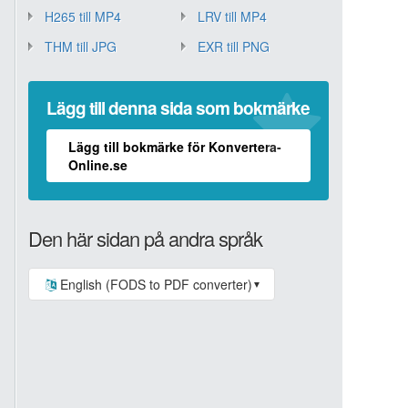
H265 till MP4
LRV till MP4
THM till JPG
EXR till PNG
Lägg till denna sida som bokmärke
Lägg till bokmärke för Konvertera-
Online.se
Den här sidan på andra språk
English (FODS to PDF converter)
▼