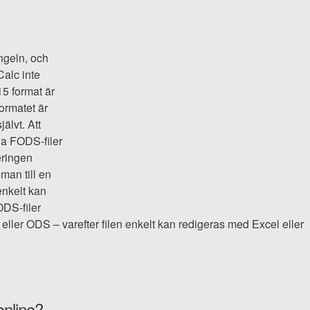
ngeln, och
 Calc inte
15 format är
formatet är
jälvt. Att
pna FODS-filer
eringen
man till en
enkelt kan
ODS-filer
eller ODS – varefter filen enkelt kan redigeras med Excel eller
online?