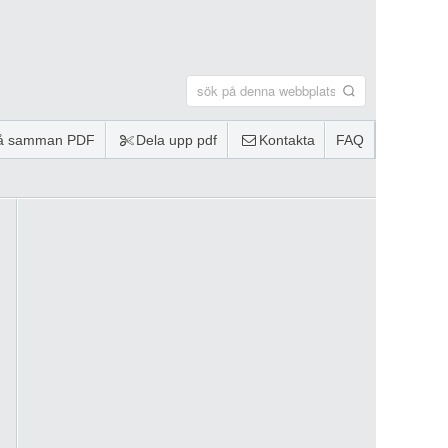
lå samman PDF
Dela upp pdf
Kontakta
FAQ