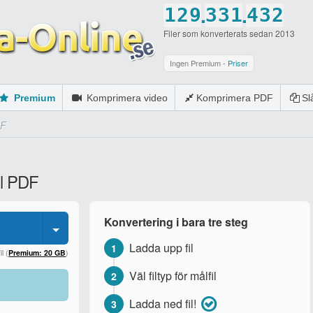
.
.
1
2
9
3
3
1
4
3
2
Filer som konverterats sedan 2013
2
3
0
4
4
2
5
4
3
3
4
5
5
3
6
5
4
Ingen Premium -
Priser
4
5
6
6
4
7
6
5
Premium
Komprimera video
Komprimera PDF
S
5
6
7
7
5
8
7
6
DF
6
7
8
8
6
9
8
7
7
8
9
9
7
0
9
8
ll PDF
8
9
0
0
8
0
9
9
0
9
0
Konvertering i bara tre steg
0
0
Ladda upp fil
1
l (
Premium: 20 GB
)
Väl filtyp för målfil
2
Ladda ned fil!
3