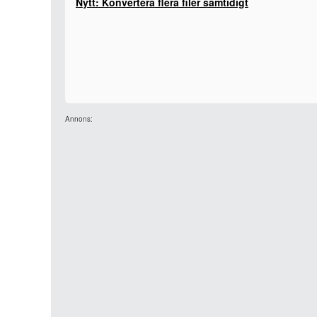
Nytt: Konvertera flera filer samtidigt
Annons: