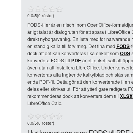
0.0
/
5
(0 röster)
FODS-filer är en nisch inom OpenOffice-formatdju
ärligt talat är dialogrutan för att spara i LibreOffice
direkt nybörjarvänlig. En lista med för närvarande 
en ständig källa till förvirring. Det fina med
FODS
-
dock att det kan konverteras lika enkelt som
ODS
s
konvertera FODS till
PDF
är ett enkelt sätt att öp
även utan att installera LibreOffice. Under konvert
konverteras alla ingående kalkylblad och slås sam
enda PDF-fil. Detta gör att den konverterade filen 
delas eller skrivas ut. För att ytterligare redigera F
rekommenderas dock att konvertera dem till
XLSX
LibreOffice Calc.
0.0
/
5
(0 röster)
Hur konverterar man FODS till PDF 